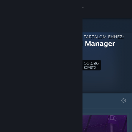
Bejelentkezés
Áruház
LETÖLTHETŐ TARTALOM EHHEZ:
Közösség
Football Manager
2021
Névjegy
53,696
Követés
KÖVETŐ
Támogatás
Nyelvváltás
KIEMELT
LISTÁK
A Steam mobilalkalmazás beszerzése
Asztali weboldalra váltás