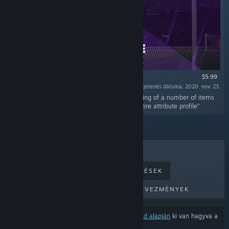
$5.99
Megjelenés dátuma: 2020. nov. 23.
„The in-game editor enables the real-time editing of a number of items
within Football Manager, such as a player's entire attribute profile”
LEGKELENDŐBB
ÚJ MEGJELENÉSEK
KÖZELGŐ MEGJELENÉSEK
KEDVEZMÉNYEK
Néhány termék a
tartalom- és nyelvbeállításaid alapján
ki van hagyva a
találatokból.