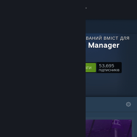
Увійти
Крамниця
ЗАВАНТАЖУВАНИЙ ВМІСТ ДЛЯ
Спільнота
Football Manager
2021
Інформація
53,695
Відстежувати
ПІДПИСНИКІВ
Підтримка
Змінити мову
ВІДІБРАНЕ
СПИСКИ
Завантажити мобільний застосунок Steam
Переглянути повну версію