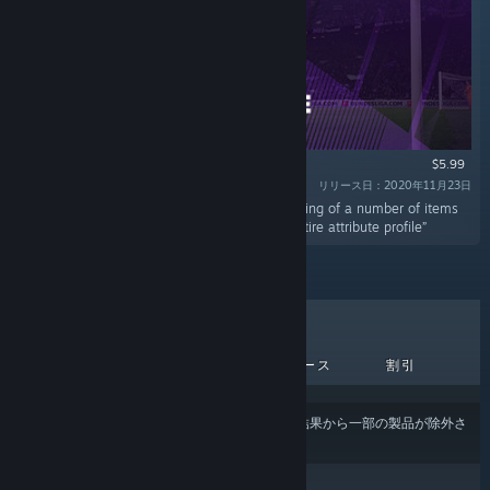
$5.99
リリース日：2020年11月23日
“The in-game editor enables the real-time editing of a number of items
within Football Manager, such as a player's entire attribute profile”
売上上位
新作
近日中リリース
割引
あなたのコンテンツまたは言語の設定
により、結果から一部の製品が除外さ
れている場合があります。