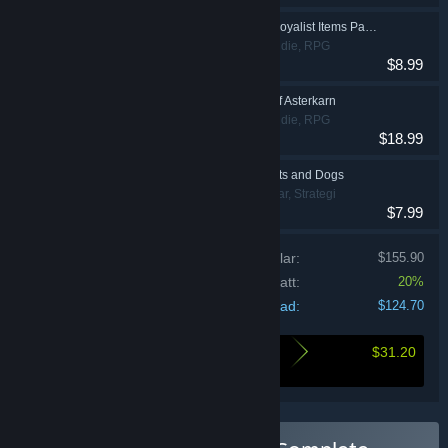
Grim Dawn - Steam Loyalist Items Pack 3
Action, Äventyr, Indie, RPG
$8.99
(rollspel)
Grim Dawn - Fangs of Asterkarn
Action, Äventyr, Indie, RPG
$18.99
(rollspel)
Farthest Frontier - Cats and Dogs
Indie, Simuleringar, Strategi
$7.99
Pris för individuella artiklar:
$155.90
Samlingsrabatt:
20%
Din kostnad:
$124.70
$31.20
Här är vad du sparar genom att köpa denna
bunt