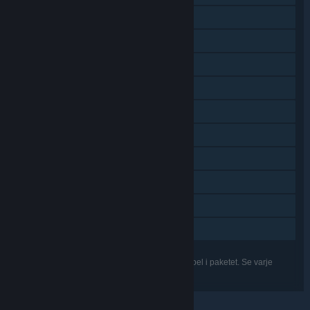
Co-op via LAN
Nedladdingsbart innehåll
Steam-prestationer
Steam-samlarkort
Steam Workshop
Steam Cloud
Nivåredigerare ingår
Remote Play på surfplatta
Remote Play på tv
Familjedelning
Funktionerna i listan kanske inte stöds för alla spel i paketet. Se varje
enskilt spel för mer information.