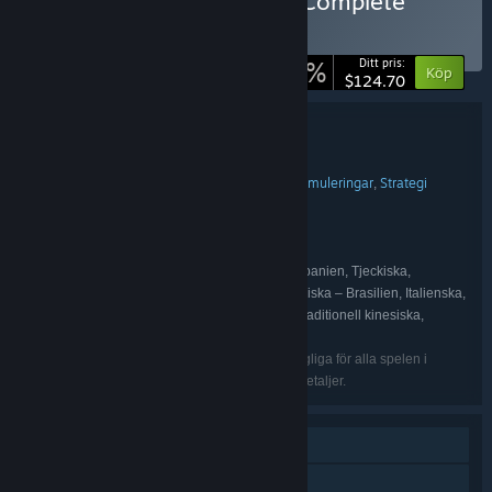
Köp Crate Entertainment Complete
Collection
SAMLING
(?)
-20%
Ditt pris:
Köp
$124.70
Buntinformation
Crate Entertainment Complete Collection
TITEL:
Action
Äventyr
Indie
RPG (rollspel)
Simuleringar
Strategi
,
,
,
,
,
GENRE:
Crate Entertainment
UTVECKLARE:
Crate Entertainment
UTGIVARE:
Grim Dawn
Farthest Frontier
,
FRANCHISE:
Engelska, Franska, Tyska, Spanska – Spanien, Tjeckiska,
SPRÅK:
Japanska, Ryska, Förenklad kinesiska, Portugisiska – Brasilien, Italienska,
Koreanska, Vietnamesiska, Polska, Svenska, Traditionell kinesiska,
Ukrainska
De listade språken kanske inte alla finns tillgängliga för alla spelen i
paketet. Se dem individuella spelen för vidare detaljer.
En spelare
Co-op online