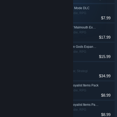
Grim Dawn - Crucible Mode DLC
Action, Äventyr, Indie, RPG
$7.99
(rollspel)
Grim Dawn - Ashes of Malmouth Expansion
Action, Äventyr, Indie, RPG
$17.99
(rollspel)
Grim Dawn - Forgotten Gods Expansion
Action, Äventyr, Indie, RPG
$15.99
(rollspel)
Farthest Frontier
Indie, Simuleringar, Strategi
$34.99
Grim Dawn - Steam Loyalist Items Pack
Action, Äventyr, Indie, RPG
$8.99
(rollspel)
Grim Dawn - Steam Loyalist Items Pack 2
Action, Äventyr, Indie, RPG
$8.99
(rollspel)