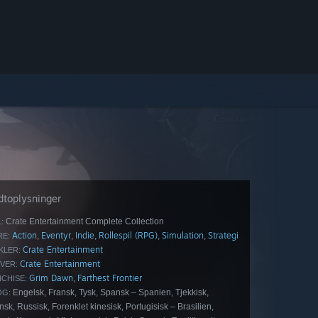
dtoplysninger
Crate Entertainment Complete Collection
:
Action
Eventyr
Indie
Rollespil (RPG)
Simulation
Strategi
,
,
,
,
,
E:
Crate Entertainment
KLER:
Crate Entertainment
VER:
Grim Dawn
Farthest Frontier
,
CHISE:
Engelsk, Fransk, Tysk, Spansk – Spanien, Tjekkisk,
OG:
sk, Russisk, Forenklet kinesisk, Portugisisk – Brasilien,