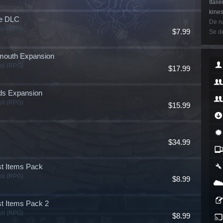
Itali
kines
de DLC
De næ
pil (RPG)
$7.99
Se de
mouth Expansion
pil (RPG)
$17.99
ds Expansion
pil (RPG)
$15.99
$34.99
st Items Pack
pil (RPG)
$8.99
t Items Pack 2
pil (RPG)
$8.99