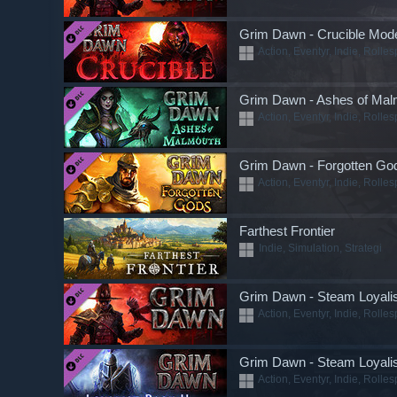
Grim Dawn - Crucible Mo
Action, Eventyr, Indie, Rolles
Grim Dawn - Ashes of Mal
Action, Eventyr, Indie, Rolles
Grim Dawn - Forgotten Go
Action, Eventyr, Indie, Rolles
Farthest Frontier
Indie, Simulation, Strategi
Grim Dawn - Steam Loyali
Action, Eventyr, Indie, Rolles
Grim Dawn - Steam Loyalis
Action, Eventyr, Indie, Rolles