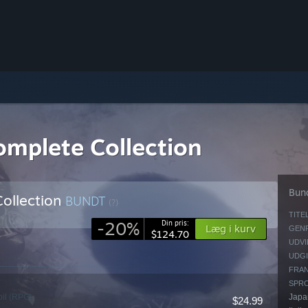
omplete Collection
Bun
ollection
BUNDT
(?)
TITEL
-20%
Din pris:
Læg i kurv
GENR
$124.70
UDVI
UDGI
FRAN
SPR
pil (RPG)
Japan
$24.99