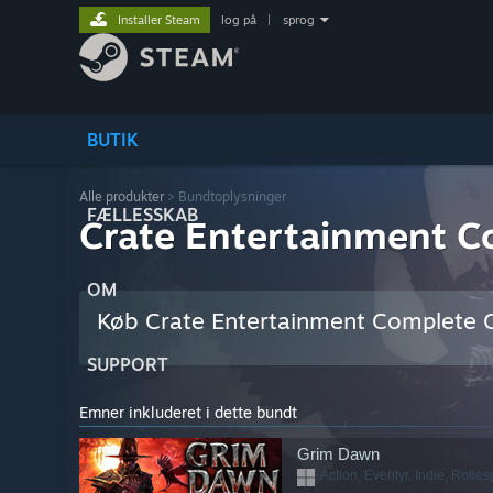
Installer Steam
log på
|
sprog
BUTIK
Alle produkter
> Bundtoplysninger
FÆLLESSKAB
Crate Entertainment C
OM
Køb Crate Entertainment Complete C
SUPPORT
Emner inkluderet i dette bundt
Grim Dawn
Action, Eventyr, Indie, Rolles