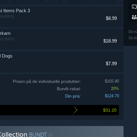
t Items Pack 3
pil (RPG)
$8.99
De næ
rkarn
Se de
pil (RPG)
$18.99
nd Dogs
$7.99
Prisen på de individuelle produkter:
$155.90
Bundt-rabat:
20%
Din pris:
$124.70
$31.20
ollection
BUNDT
(?)