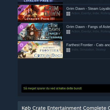
Grim Dawn - Steam Loyalis
Action, Eventyr, Indie, Rolles
Grim Dawn - Fangs of Aste
Action, Eventyr, Indie, Rolles
Farthest Frontier - Cats a
Indie, Simulation, Strategi
Så meget sparer du ved at købe dette bundt
Køb Crate Entertainment Complete C