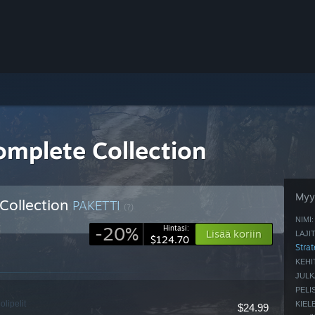
omplete Collection
Myyn
Collection
PAKETTI
(?)
NIMI:
-20%
Hintasi:
Lisää koriin
LAJI
$124.70
Strat
KEHI
JULK
PELI
olipelit
KIELE
$24.99