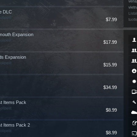
venäj
vietn
de DLC
Lista
olipelit
$7.99
tuott
mouth Expansion
olipelit
$17.99
ds Expansion
olipelit
$15.99
$34.99
st Items Pack
olipelit
$8.99
t Items Pack 2
olipelit
$8.99