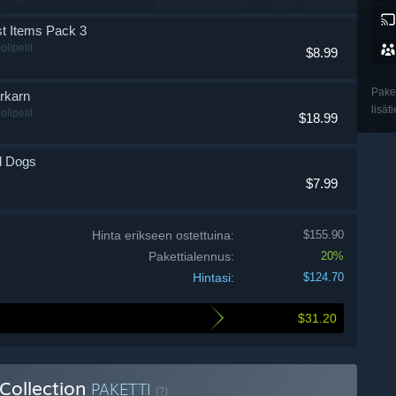
t Items Pack 3
olipelit
$8.99
Paket
rkarn
lisät
olipelit
$18.99
nd Dogs
$7.99
Hinta erikseen ostettuina:
$155.90
Pakettialennus:
20%
Hintasi:
$124.70
$31.20
Collection
PAKETTI
(?)