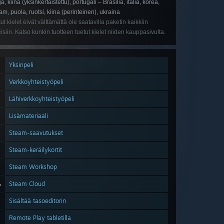
ä, kiina (yksinkertaistettu), portugali – Brasilia, italia, korea,
am, puola, ruotsi, kiina (perinteinen), ukraina
tut kielet eivät välttämättä ole saatavilla paketin kaikkiin
eisiin. Katso kunkin tuotteen tuetut kielet niiden kauppasivulta.
Yksinpeli
Verkkoyhteistyöpeli
Lähiverkkoyhteistyöpeli
Lisämateriaali
Steam-saavutukset
Steam-keräilykortit
Steam Workshop
Steam Cloud
Sisältää tasoeditorin
Remote Play tabletilla