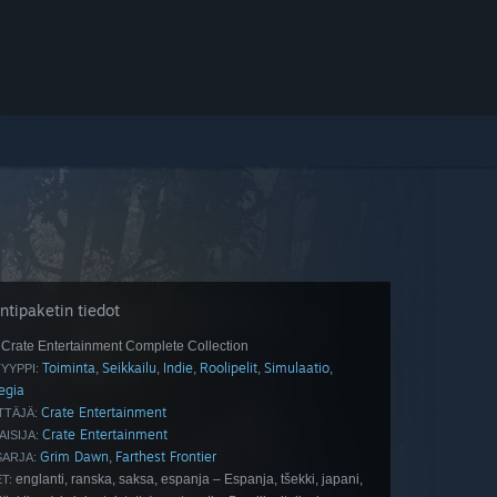
tipaketin tiedot
Crate Entertainment Complete Collection
Toiminta
Seikkailu
Indie
Roolipelit
Simulaatio
,
,
,
,
,
TYYPPI:
egia
Crate Entertainment
TTÄJÄ:
Crate Entertainment
AISIJA:
Grim Dawn
Farthest Frontier
,
SARJA:
englanti, ranska, saksa, espanja – Espanja, tšekki, japani,
T: