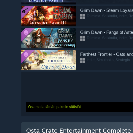
Grim Dawn - Steam Loyalis
Toiminta, Seikkailu, Indie, Ro
Grim Dawn - Fangs of Aste
Toiminta, Seikkailu, Indie, Ro
Farthest Frontier - Cats a
Indie, Simulaatio, Strategia
Ostamalla tämän paketin säästät
Osta Crate Entertainment Complete 