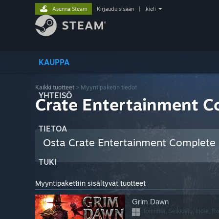
Asenna Steam
Kirjaudu sisään
|
kieli
KAUPPA
Kaikki tuotteet
> Myyntipaketin tiedot
YHTEISÖ
Crate Entertainment C
TIETOA
Osta Crate Entertainment Complete 
TUKI
Myyntipakettiin sisältyvät tuotteet
Grim Dawn
Toiminta, Seikkailu, Indie, Ro