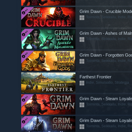
Grim Dawn - Crucible Mo
Toiminta, Seikkailu, Indie, Ro
Grim Dawn - Ashes of Mal
Toiminta, Seikkailu, Indie, Ro
Grim Dawn - Forgotten Go
Toiminta, Seikkailu, Indie, Ro
Farthest Frontier
Indie, Simulaatio, Strategia
Grim Dawn - Steam Loyali
Toiminta, Seikkailu, Indie, Ro
Grim Dawn - Steam Loyalis
Toiminta, Seikkailu, Indie, Ro