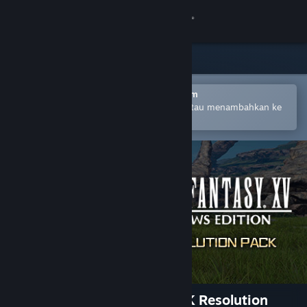
Login
Toko
Komunitas
Buka dengan Aplikasi Seluler Steam
Untuk mempermudah pembelian atau menambahkan ke
wishlist-mu
Tentang
Bantuan
Ubah bahasa
Dapatkan Aplikasi Seluler Steam
Lihat situs web desktop
FFXV WINDOWS EDITION 4K Resolution