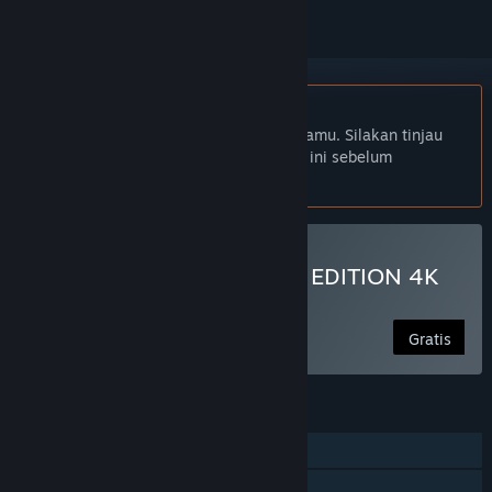
Bhs. Indonesia tidak didukung
Produk ini tidak didukung dalam bahasamu. Silakan tinjau
daftar bahasa yang didukung di bawah ini sebelum
melakukan pembelian.
Mainkan FFXV WINDOWS EDITION 4K
Resolution Pack
Gratis
FITUR
Pemain Tunggal
PvP Online