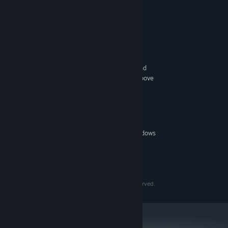
Persyaratan Sistem
MINIMUM:
Prosesor 64-bit dan OS diperlukan
Windows® 10 64-bit Fall Creators update
OS:
Intel® Core™ i7-7700 （3.6GHz and
PROSESOR:
above） AMD Ryzen™ 5 1600X （3.6GHz and above
16 GB RAM
MEMORI:
NVIDIA® GeForce® GTX 1080 Ti
GRAFIS:
Versi 11
DIRECTX:
155 GB ruang tersedia
PENYIMPANAN:
DirectSound® Sound Card, Windows
KARTU SUARA:
Sonic or Dolby Atmos
DIREKOMENDASIKAN:
Prosesor 64-bit dan OS diperlukan
©2016-2018 SQUARE ENIX CO., LTD. All Rights Reserved.