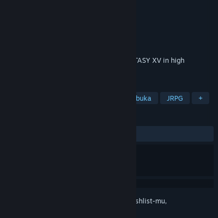
Pack
Pengembang
Square Enix
Penerbit
Square Enix
Dirilis
6 Mar 2018
This pack allows you to enjoy FINAL FANTASY XV in high
resolution.
TAG
RPG
Pemain Tunggal
Dunia Terbuka
JRPG
+
ULASAN
KESELURUHAN:
3 ulasan pengguna
()
Login
untuk menambahkan item ini ke wishlist-mu,
mengikutinya, atau mengabaikannya