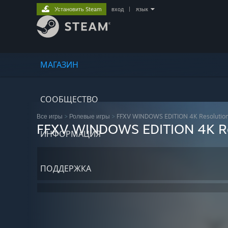
Установить Steam
вход
|
язык
МАГАЗИН
СООБЩЕСТВО
Все игры
>
Ролевые игры
>
FFXV WINDOWS EDITION 4K Resolution
FFXV WINDOWS EDITION 4K Re
ИНФОРМАЦИЯ
ПОДДЕРЖКА