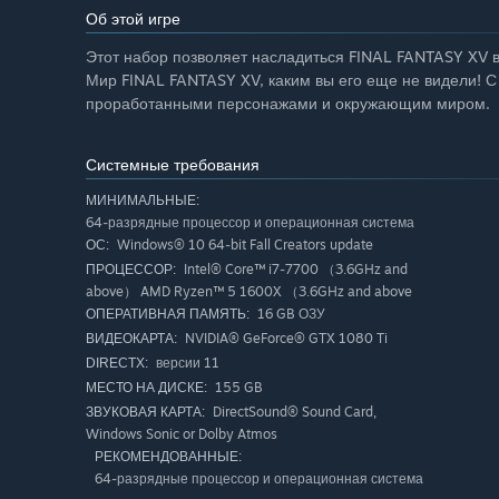
Об этой игре
Этот набор позволяет насладиться FINAL FANTASY XV 
Мир FINAL FANTASY XV, каким вы его еще не видели! 
проработанными персонажами и окружающим миром.
Системные требования
МИНИМАЛЬНЫЕ:
64-разрядные процессор и операционная система
Windows® 10 64-bit Fall Creators update
ОС:
Intel® Core™ i7-7700 （3.6GHz and
ПРОЦЕССОР:
above） AMD Ryzen™ 5 1600X （3.6GHz and above
16 GB ОЗУ
ОПЕРАТИВНАЯ ПАМЯТЬ:
NVIDIA® GeForce® GTX 1080 Ti
ВИДЕОКАРТА:
версии 11
DIRECTX:
155 GB
МЕСТО НА ДИСКЕ:
DirectSound® Sound Card,
ЗВУКОВАЯ КАРТА:
Windows Sonic or Dolby Atmos
РЕКОМЕНДОВАННЫЕ:
64-разрядные процессор и операционная система