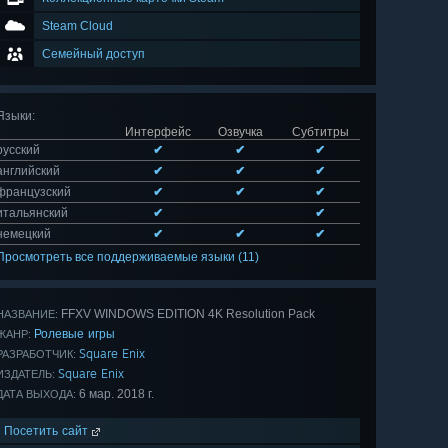
Steam Cloud
Семейный доступ
Языки
:
Интерфейс
Озвучка
Субтитры
русский
✔
✔
✔
английский
✔
✔
✔
французский
✔
✔
✔
итальянский
✔
✔
немецкий
✔
✔
✔
Просмотреть все поддерживаемые языки (11)
FFXV WINDOWS EDITION 4K Resolution Pack
НАЗВАНИЕ:
Ролевые игры
ЖАНР:
Square Enix
РАЗРАБОТЧИК:
Square Enix
ИЗДАТЕЛЬ:
6 мар. 2018 г.
ДАТА ВЫХОДА:
Посетить сайт