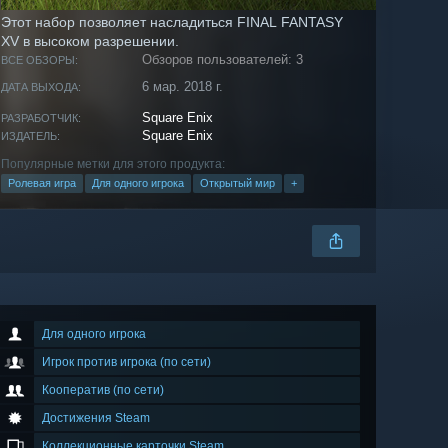
Этот набор позволяет насладиться FINAL FANTASY
XV в высоком разрешении.
Обзоров пользователей: 3
ВСЕ ОБЗОРЫ:
6 мар. 2018 г.
ДАТА ВЫХОДА:
Square Enix
РАЗРАБОТЧИК:
Square Enix
ИЗДАТЕЛЬ:
Популярные метки для этого продукта:
Ролевая игра
Для одного игрока
Открытый мир
+
Для одного игрока
Игрок против игрока (по сети)
Кооператив (по сети)
Достижения Steam
Коллекционные карточки Steam