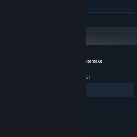
BETRIEBSSYSTEM:
Intel i7-4770
PROZESSOR:
16 GB RAM
ARBEITSSPEICHER:
WEITERLESEN
NVIDIA GeForce GTX 1070
GRAFIK:
Version 12
DIRECTX:
8 GB verfügbarer Speicherplatz
SPEICHERPLATZ:
Ab dem 1. Januar 2024 unterstützt der Steam-Client nur noch Windows 10
*
und neuere Versionen.
Nutzerrezensionen für Play With Gilbert - Remake
Über Nutzerrezensionen
Ihre Einstellungen
KEIN ZEITLIMIT:
Sehr positiv
(84 % von 112)
Filter
Ihre Sprachen
© Valve Corporation. Alle Rechte vorbehalten. Alle
Marken sind Eigentum ihrer jeweiligen Besitzer in
den USA und anderen Ländern.
Datenschutzrichtlinien
|
Rechtliches
|
Barrierefreiheit
|
Steam-Nutzungsvertrag
|