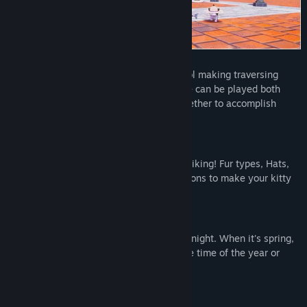
Gilbert and his friends
are easy to control making traversing
each level easier and more fun. The game can be played both
single-player or local-co-op, working together to accomplish
goals.
CHARACTER CUSTOMIZATION
Customize your character to your own liking! Fur types, Hats,
Glasses and moods are among the options to make your kitty
look unique.
DAY & NIGHT CYCLE + SEASONS
Explore each level during the day or at night. When it's spring,
summer, autumn or winter based on the time of the year or
whenever you want to!
INTERACTIVE OBJECTS AND NPC'S