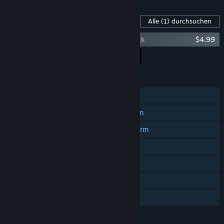
Inhalte für dieses Spiel
Alle
(1)
durchsuchen
Play With Gilbert - Unicorn Supporter Pack
$4.99
Alle DLCs in den Warenkorb
$4.99
FUNKTIONEN
Einzelspieler
PvP-Spiele mit geteiltem Bildschirm
Koop-Spiele mit geteiltem Bildschirm
Geteilter Bildschirm
Steam Cloud
Remote Play Together
Familienbibliothek
SPRACHEN