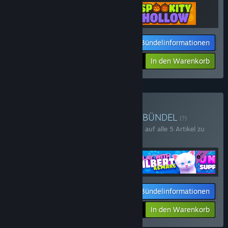
Bündelinformationen
Ihr Preis:
-10%
In den Warenkorb
$11.67
Team V Collection kaufen
BÜNDEL
(?)
Kaufen Sie dieses Bündel, um 15 % Rabatt auf alle 5 Artikel zu
erhalten!
Bündelinformationen
Ihr Preis:
-15%
In den Warenkorb
$23.75