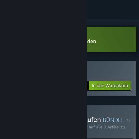
Play With Gilbert Demo herunterladen
Play With Gilbert kaufen
In den Warenkorb
$4.99
Gilbert's Games Bundle kaufen
BÜNDEL
(?)
Kaufen Sie dieses Bündel, um 10 % Rabatt auf alle 3 Artikel zu
erhalten!