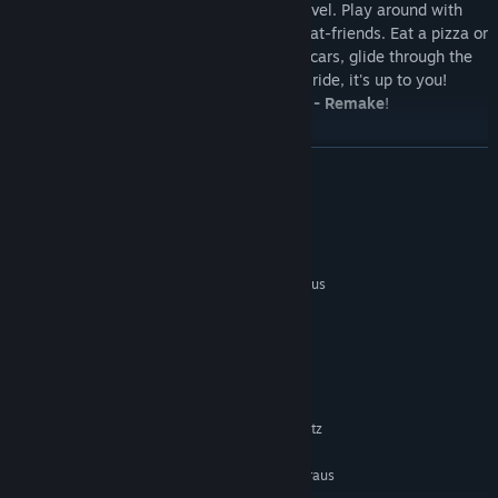
There are lots of things to do in each level. Play around with
physics objects or hang out with your cat-friends. Eat a pizza or
become a delivery cat! Drive around in cars, glide through the
air with a hang glider or take a balloon ride, it's up to you!
There's a lot to do in
Play With Gilbert - Remake
!
WEITERLESEN
Systemanforderungen
MINDESTANFORDERUNGEN:
Setzt 64-Bit-Prozessor und -Betriebssystem voraus
Windows 7
BETRIEBSSYSTEM *:
Intel Core 2 Quad Q9550
PROZESSOR:
8 GB RAM
ARBEITSSPEICHER:
NVIDIA GeForce GT 640
GRAFIK:
Version 10
DIRECTX:
8 GB verfügbarer Speicherplatz
SPEICHERPLATZ:
EMPFOHLEN:
Setzt 64-Bit-Prozessor und -Betriebssystem voraus
Windows 10