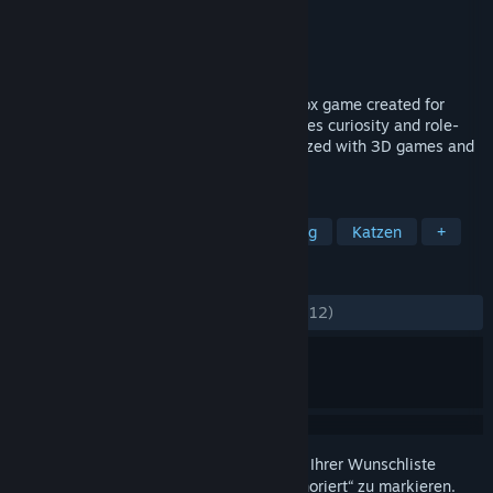
Entwickler
Joure Visser
Publisher
Joure Visser
Veröffentlichung
15. Nov. 2017
Play With Gilbert is a third-person sandbox game created for
young children (Ages 3+) which encourages curiosity and role-
play while helping them become familiarized with 3D games and
gameplay.
TAGS
Open World
Sandbox
Erkundung
Katzen
+
REZENSIONEN
KEIN ZEITLIMIT:
Sehr positiv
(84 % von 112)
Melden Sie sich an
, um dieses Produkt zu Ihrer Wunschliste
hinzuzufügen, zu abonnieren oder als „Ignoriert“ zu markieren.