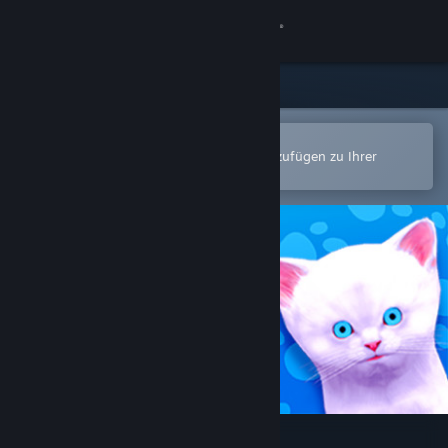
Anmelden
Shop
Community
In der Steam-Mobile-App öffnen
Zum einfachen Kauf oder zum Hinzufügen zu Ihrer
Wunschliste.
Info
Support
Sprache ändern
Steam-Mobile-App herunterladen
Desktopversion anzeigen
Play With Gilbert - Remake