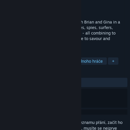
Vývojář
Pendulo Studios
Vydavatel
Focus Entertainment
Vydání
12. bře. 2007
Travel to the four corners of the world with Brian and Gina in a
crazy story packed full of surprises. Pirates, spies, surfers,
soldiers, and even aliens get in on the act - all combining to
create a wonderfully rewarding experience to savour and
remember forever!
ZNAČKY
Dobrodružné
Adventury
Pro jednoho hráče
+
RECENZE
VŠECHNY:
Smíšené
(54 % z 334)
Abyste si mohli tento produkt přidat do seznamu přání, začít ho
sledovat nebo ho zařadit mezi ignorované, musíte se nejprve