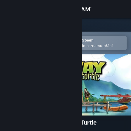
Přihlásit se
Obchod
Komunita
Otevřete v mobilní aplikaci služby Steam
Pro snazší zakoupení nebo přidání do seznamu přání
Informace
Podpora
Změnit jazyk
Mobilní aplikace služby Steam
Desktopová verze stránky
Runaway, The Dream of The Turtle