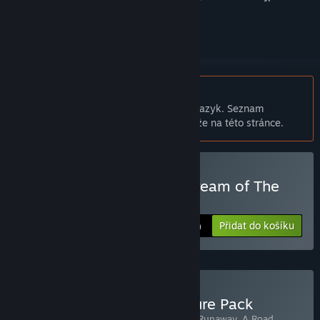
přihlásit
.
Čeština není podporována
Tento produkt nepodporuje Váš místní jazyk. Seznam
podporovaných jazyků je k dispozici níže na této stránce.
Zakoupit Runaway, The Dream of The
Turtle
Přidat do košíku
$4.99
Zakoupit Pendulo Adventure Pack
Obsahuje následující položky (celkem 5):
Runaway, A Road