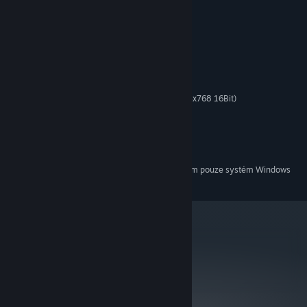
Systémové požadavky
MINIMUM:
Windows 98/ME/2000/XP
Pentium IV 1.6 GHz / Athlon XP 1600+
128 MB RAM (256 MB for Windows 2000/XP)
32 MB DirectX 9-compliant video card (min 1024x768 16Bit)
DirectX 9-compliant sound card
DirectX 9 or higher (included on the disc)
2.5 GB free disk space(for minimal installation)
Windows-compatible keyboard and mouse
Od 1. ledna 2024 podporuje klient služby Steam pouze systém Windows
*
10 a novější.
metacritic
NA
Dosud nezrecenzováno.