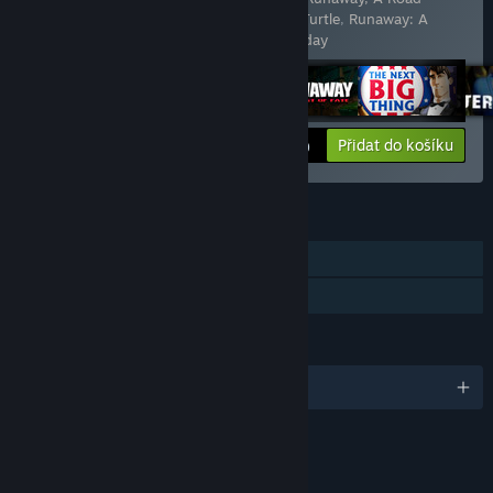
Adventure
,
Runaway, The Dream of The Turtle
,
Runaway: A
Twist of Fate
,
The Next BIG Thing
,
Yesterday
Zobrazit informace
Přidat do košíku
$19.99
FUNKCE
Režim pro jednoho hráče
Sdílení v rodině
JAZYKY
Podporované jazyky: 2
HODNOCENÍ
Crude Humor