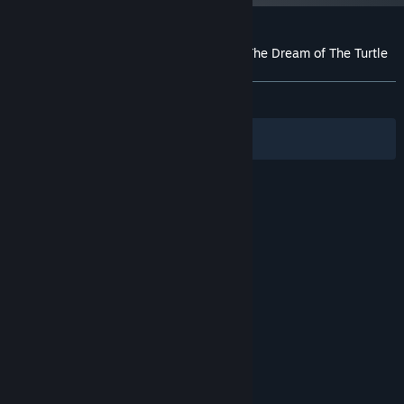
Uživatelské recenze produktu Runaway, The Dream of The Turtle
Informace o recenzích
Vaše předvolby
VŠECHNY:
Smíšené
(54 % z 334)
Filtry
Vaše jazyky