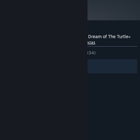
Sin revisar por el momento.
Reseñas de usuarios para «Runaway, The Dream of The Turtle»
Acerca de las reseñas de usuarios
Tus preferencias
DESDE EL PRINCIPIO:
Variadas
(54 % de 334)
Filtros
Tus idiomas