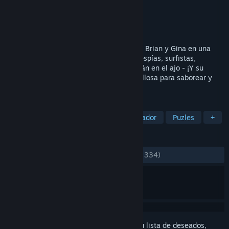
Desarrollador
Pendulo Studios
Editor
Focus Entertainment
Lanzado el
12 MAR 2007
Viaja a los cuatro rincones del mundo con Brian y Gina en una
loca historia llena de sorpresas. Piratas, espías, surfistas,
soldados e incluso alienígenas; todos están en el ajo - ¡Y su
combinación crea una experiencia maravillosa para saborear y
recordar para siempre!
ETIQUETAS
Aventura
Apuntar y clic
Un jugador
Puzles
+
RESEÑAS
DESDE EL PRINCIPIO:
Variadas
(54 % de 334)
Inicia sesión
para añadir este artículo a tu lista de deseados,