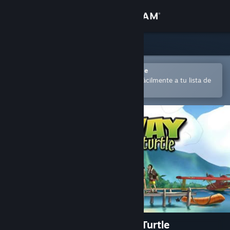
Iniciar sesión
Tienda
Comunidad
Abrir en la aplicación Steam Mobile
para comprar o añadir contenido fácilmente a tu lista de
deseados
Acerca de
Soporte
Cambiar idioma
Descargar Steam Mobile
Ver versión clásica
Runaway, The Dream of The Turtle