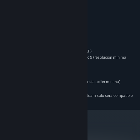
instrumentales y vocales.
Requisitos del sistema
MÍNIMO:
Windows 98/ME/2000/XP
Pentium IV a 1.6 GHz / Athlon XP 1600+
128 MB de RAM (256 MB para Windows 2000/XP)
Tarjeta de vídeo de 32 MB compatible con DirectX 9 (resolución mínima
1024x768 color 16 bits)
Tarjeta de sonido compatible con DirectX 9
DirectX 9 o superior (incluido en el disco)
2.5 GB de espacio libre en el disco duro (para la instalación mínima)
Ratón y teclado compatibles con Windows
A partir del 1 de enero de 2024, el cliente de Steam solo será compatible
*
con Windows 10 y versiones posteriores.
metacritic
NA