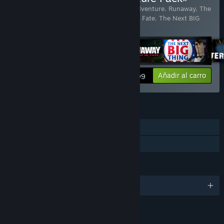
Incluye 5 artículo(s):
Runaway, A Road Adventure
,
Runaway, The
Dream of The Turtle
,
Runaway: A Twist of Fate
,
The Next BIG
Thing
,
Yesterday
Ver información
Añadir al carro
$19.99
CARACTERÍSTICAS
Un jugador
Préstamo familiar
IDIOMAS
2 idiomas disponibles
CLASIFICACIONES