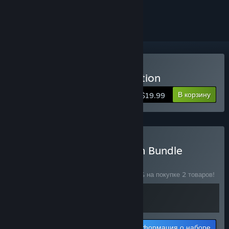
скрыть его
Купить Scythe: Digital Edition
В корзину
$19.99
Купить Scythe - Collection Bundle
— НАБОР
(?)
Купите этот набор, чтобы сэкономить 15% на покупке 2 товаров!
Информация о наборе