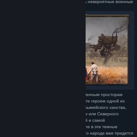
результате первого конфликта появились невероятные военные
машины
мехи, которые все еще бродят по заснеженным просторам
Европы. Они были разработаны неСтаньте героем одной из
пяти фракций — Саксонской империи, Крымейского ханства,
Руссветского Союза, Республики Полании или Северного
королевства — и сделайте ее богатейшей и самой
могущественной фракцией во всей Европе в эти темные
времена! Для обеспечения победы своего народа вам придется