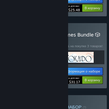
Цена для вас:
-15%
В корзину
$25.48
Купить 🛠️ Stonemaier Games Bundle 🎲
— НАБОР
(?)
Купите этот набор, чтобы сэкономить 40% на покупке 3 товаров!
Информация о наборе
Цена для вас:
-40%
В корзину
$31.17
Купить Knights Bundle
— НАБОР
(?)