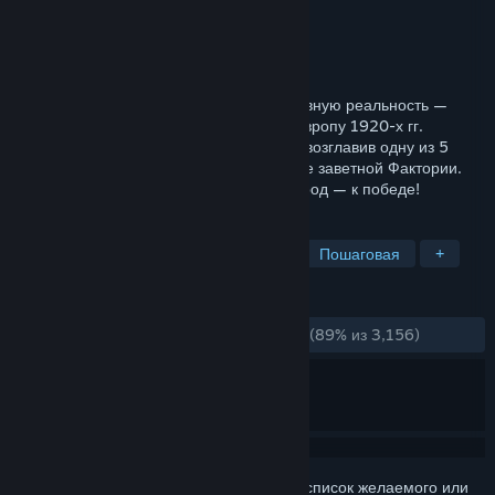
Разработчик
The Knights of Unity
Издатель
The Knights of Unity
Дата выпуска
5 сен. 2018 г.
Игра Scythe переносит вас в альтернативную реальность —
разрушенную первой мировой войной Европу 1920-х гг.
Примерьте на себя роль предводителя, возглавив одну из 5
фракций, и отправляйтесь на завоевание заветной Фактории.
Ведите своих мехов на войну, а свой народ — к победе!
ПО МЕТКАМ
Настольная с полем
Стратегия
Пошаговая
+
ОБЗОРЫ
ЗА ВСЁ ВРЕМЯ:
Очень положительные
(89% из 3,156)
Войдите
, чтобы добавить этот продукт в список желаемого или