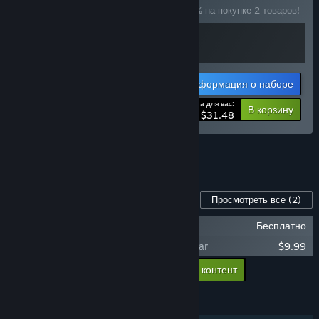
Купите этот набор, чтобы сэкономить 10% на покупке 2 товаров!
Информация о наборе
Цена для вас:
-10%
В корзину
$31.48
Просмотреть все наборы (4)
Контент для этой игры
Просмотреть все
(2)
Scythe: Digital Edition - Soundtrack
Бесплатно
Scythe: Digital Edition - Invaders from Afar
$9.99
Добавить в корзину весь доп. контент
$9.99
ФУНКЦИИ