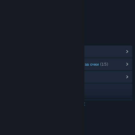
Содержит интерактивные элементы
Взаимодействие по сети
Возрастной рейтинг: ESRB
ССЫЛКИ И ИНФОРМАЦИЯ
Показать достижения в Steam
(56)
Показать товары в магазине предметов за очки
(15)
Открыть центр сообщества
Facebook
X
ЧИТАТЬ ДАЛЬШЕ
YouTube
Обзоры
Discord
“Evocative, clever and rewarding”