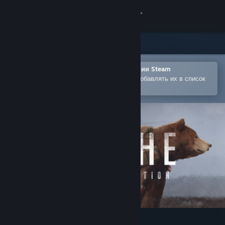
Войти
Магазин
Сообщество
Открыть в мобильном приложении Steam
Позволяет легко покупать игры и добавлять их в список
желаемого
Информация
Поддержка
Изменить язык
Скачать мобильное приложение Steam
Полная версия
Scythe: Digital Edition