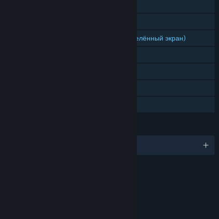
Для одного игрока
Игрок против игрока (по сети)
Игрок против игрока (общий/разделённый экран)
Достижения Steam
Коллекционные карточки Steam
Remote Play Together
Семейный доступ
ЯЗЫКИ
русский и ещё 11
ОЦЕНКИ
Mild Violence
Mild Language
Use of Tobacco
Users Interact