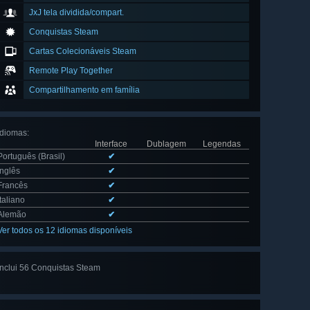
JxJ tela dividida/compart.
Conquistas Steam
Cartas Colecionáveis Steam
Remote Play Together
Compartilhamento em família
Idiomas
:
Interface
Dublagem
Legendas
Português (Brasil)
✔
Inglês
✔
Francês
✔
Italiano
✔
Alemão
✔
Ver todos os 12 idiomas disponíveis
Inclui 56 Conquistas Steam
Ver todas
as 56