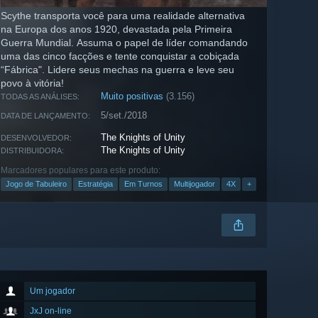
Scythe transporta você para uma realidade alternativa
na Europa dos anos 1920, devastada pela Primeira
Guerra Mundial. Assuma o papel de líder comandando
uma das cinco facções e tente conquistar a cobiçada
“Fábrica". Lidere seus mechas na guerra e leve seu
povo à vitória!
Muito positivas
(3.156)
TODAS AS ANÁLISES:
5/set./2018
DATA DE LANÇAMENTO:
The Knights of Unity
DESENVOLVEDOR:
The Knights of Unity
DISTRIBUIDORA:
Marcadores populares para este produto:
Jogo de Tabuleiro
Estratégia
Em Turnos
Multijogador
4X
+
Um jogador
JxJ on-line