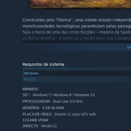
Construídas pela “Fábrica", uma cidade-estado independe
monstruosidades tecnológicas perambulam pelas paisag
Seja o herói de uma das cinco facções - Império da Saxô
ou Reino Nórdico - e torne-se a nação mais rica e poder
garantir a vitória do seu povo, você terá de explorar e con
SA
suas forças construindo Mechas de combate incríveis e at
de máquinas e tecnologia, onde cada escolha que você fi
Scythe, a vitória é alcançada com e para o povo!
Requisitos de sistema
Windows
macOS
MÍNIMOS:
Windows 7 / Windows 8 / Windows 10
SO *:
Dual Core 3.0 GHz
PROCESSADOR:
4 GB de RAM
MEMÓRIA:
Assimetria: cada jogador inicia o jogo com diferente
DirectX 11 class GPU with
PLACA DE VÍDEO:
agudo, popularidade...), uma localização inicial difere
1024MB VRAM
especificamente para contribuir para a singularidade 
Versão 11
DIRECTX: