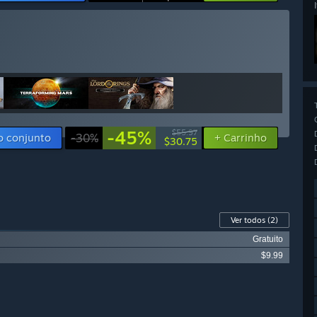
-45%
$55.97
o conjunto
-30%
+ Carrinho
$30.75
Ver todos
(2)
Gratuito
$9.99