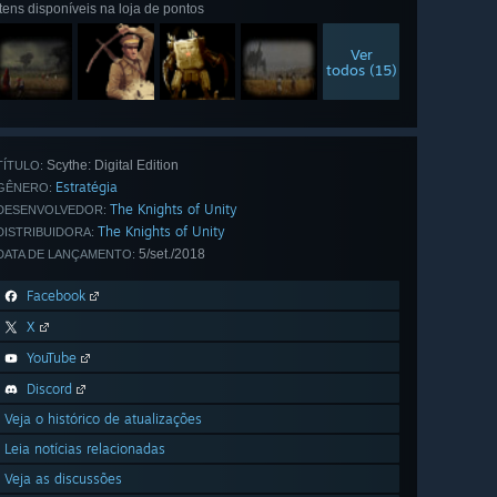
Itens disponíveis na loja de pontos
Ver
todos (15)
Scythe: Digital Edition
TÍTULO:
Estratégia
GÊNERO:
The Knights of Unity
DESENVOLVEDOR:
The Knights of Unity
DISTRIBUIDORA:
5/set./2018
DATA DE LANÇAMENTO:
Facebook
X
YouTube
Discord
Veja o histórico de atualizações
Leia notícias relacionadas
Veja as discussões