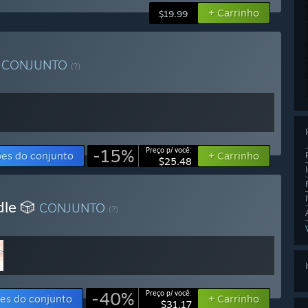
+ Carrinho
$19.99
e
CONJUNTO
(?)
-15%
Preço p/ você:
es do conjunto
+ Carrinho
$25.48
dle 🎲
CONJUNTO
(?)
-40%
Preço p/ você:
es do conjunto
+ Carrinho
$31.17