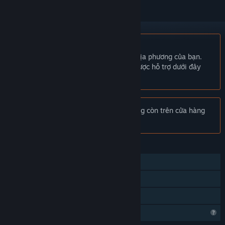
Không hỗ trợ ngôn ngữ Tiếng Việt
Sản phẩm này không hỗ trợ ngôn ngữ địa phương của bạn.
Vui lòng xem lại danh sách ngôn ngữ được hỗ trợ dưới đây
trước khi mua.
Chú ý:
Escape the Omnochronom! không còn trên cửa hàng
Steam.
TÍNH NĂNG
Chơi đơn
Steam Cloud
Chia sẻ gia đình
Tính năng hồ sơ bị giới hạn