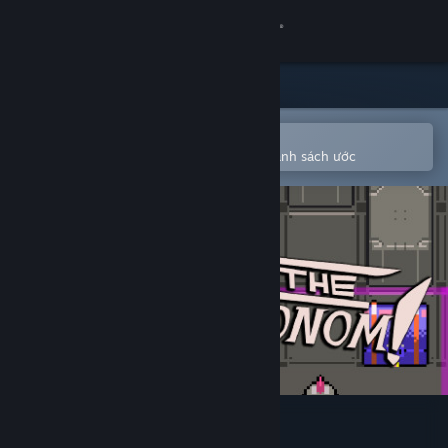
Đăng nhập
Cửa hàng
Cộng đồng
Mở bằng ứng dụng Steam di động
Để dễ dàng mua hoặc thêm vào danh sách ước
Thông tin
Hỗ trợ
Thay đổi ngôn ngữ
Cài ứng dụng Steam di động
Xem web cho desktop
Escape the Omnochronom!