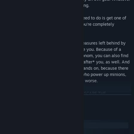
the case, you know you can't stay here long.
There's a huge exit door up top. All you need to do is get one of
these Key Minions up to the top before you're completely
destroyed.
You can find weapons, tools, and other treasures left behind by
others who have been trapped here before you. Because of a
strange temporal quality of the Omnochronom, you can also find
things left behind from people captured *after* you, as well. And
you'll need everything you can get your hands on, because there
are eight different horrifying Guardians, who power up minions,
throw you around, destroy your base, and worse.
With any luck, you just might be able to ESCAPE THE
ĐỌC THÊM
OMNOCHRONOM!
FEATURES
Yêu cầu hệ thống
Two playable characters
Windows
Lots of items to collect and unlock, with random ones available
macOS
each game