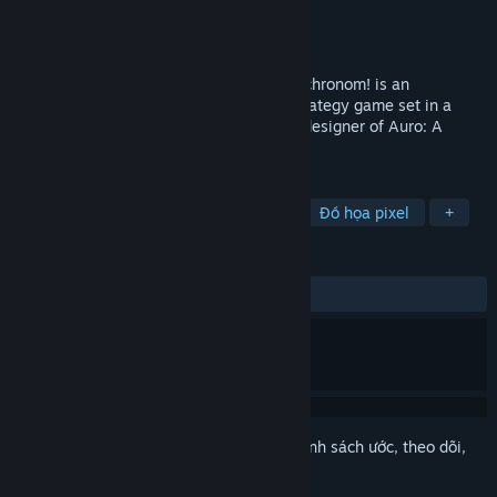
Nhà phát triển
Keith Burgun Games
Nhà phát hành
Keith Burgun Games
Phát hành
23 Thg08, 2018
It's a Rogue-like DotA! Escape the Omnochronom! is an
experimental turn based single-player strategy game set in a
unique quirky fantasy universe from the designer of Auro: A
Monster-Bumping Adventure.
THEO NHÃN
Chiến thuật
Indie
Roguelite
Đồ họa pixel
+
ĐÁNH GIÁ
TRƯỚC NAY:
Trái chiều
(46% trên 13)
Đăng nhập
để thêm sản phẩm này vào danh sách ước, theo dõi,
hoặc đánh dấu nó thành "đã phớt lờ"