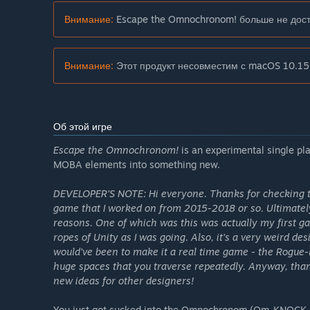
Внимание:
Escape the Omnochronom! больше не дост
Внимание:
Этот продукт несовместим с macOS 10.15
Об этой игре
Escape the Omnochronom!
is an experimental single pl
MOBA elements into something new.
DEVELOPER'S NOTE: Hi everyone. Thanks for checking t
game that I worked on from 2015-2018 or so. Ultimately 
reasons. One of which was this was actually my first g
ropes of Unity as I was going. Also, it's a very weird de
would've been to make it a real time game - the Rogue-l
huge spaces that you traverse repeatedly. Anyway, than
new ideas for other designers!
You just got sucked into the Omnochronom (Om-KNOCK-Ro