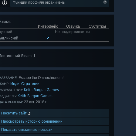
Функции профиля ограничены
Языки
:
Интерфейс
Озвучка
Субтитры
русский
Не поддерживается
английский
✔
Достижений Steam: 1
Escape the Omnochronom!
НАЗВАНИЕ:
Инди
Стратегии
,
ЖАНР:
Keith Burgun Games
РАЗРАБОТЧИК:
Keith Burgun Games
ИЗДАТЕЛЬ:
23 авг. 2018 г.
ДАТА ВЫХОДА:
Посетить сайт
Просмотреть историю обновлений
Показать связанные новости