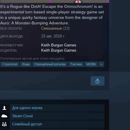
It's a Rogue-like DotA! Escape the Omnochronom! is an
experimental turn based single-player strategy game set
in a unique quirky fantasy universe from the designer of
Auro: A Monster-Bumping Adventure.
Смешанные
(13)
ВСЕ ОБЗОРЫ:
23 авг. 2018 г.
ДАТА ВЫХОДА:
Keith Burgun Games
РАЗРАБОТЧИК:
Keith Burgun Games
ИЗДАТЕЛЬ:
Популярные метки для этого продукта:
Стратегия
Инди
Упрощённый рогалик
Тактика
MOBA
+
Для одного игрока
Steam Cloud
Семейный доступ