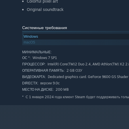
Colorful pixel art
Original soundtrack
Системные требования
Windows
macOS
МИНИМАЛЬНЫЕ:
Windows 7 SP1
ОС *:
Intel(R) Core(TM)2 Duo 2.4, AMD Athlon(TM) X2 2
ПРОЦЕССОР:
2 GB ОЗУ
ОПЕРАТИВНАЯ ПАМЯТЬ:
Dedicated graphics card. GeForce 9600 GS Shader 
ВИДЕОКАРТА:
версии 9.0c
DIRECTX:
200 MB
МЕСТО НА ДИСКЕ:
С 1 января 2024 года клиент Steam будет поддерживать толь
*