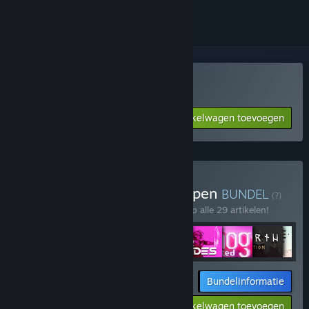
Star Renegades kopen
Aan winkelwagen toevoegen
$24.99
Raw Fury Mega Bundle kopen
BUNDEL
(?)
Koop deze bundel om 50% te besparen op alle 29 artikelen!
Bundelinformatie
$233.86
-50%
-4%
Aan winkelwagen toevoegen