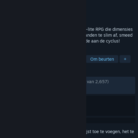
Ontwikkelaar
Massive Damage, Inc.
Uitgever
Raw Fury
Uitgebracht
8 sep 2020
Star Renegades is een strategische rogue-lite RPG die dimensies
overstijgt. Wees unieke gegenereerde vijanden te slim af, smeed
een band tussen helden en maak een einde aan de cyclus!
TAGS
Dialoogrijk
Roguelike
Pixels
Om beurten
+
RECENSIES
ZONDER TIJDLIMIET:
Heel positief
(82% van 2,657)
RECENT:
Verdeeld
(64% van 14)
Meld je aan
om dit artikel aan je verlanglijst toe te voegen, het te
volgen of te negeren