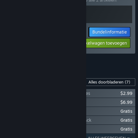
Koop deze bundel om 15% te besparen op alle 2 artikelen!
Bundelinformatie
Jouw prijs:
-15%
Aan winkelwagen toevoegen
$33.98
Alle 4 bundels weergeven.
Inhoud voor dit spel
Alles doorbladeren
(7)
The Art and Illustrations of Star Renegades
$2.99
Star Renegades Original Soundtrack
$6.99
Star Renegades: Enter the Dragoon
Gratis
Star Renegades: The Imperium Strikes Back
Gratis
Star Renegades: Total Lunarcy
Gratis