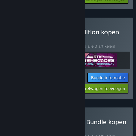
$225.61
Star Renegades Deluxe Edition kopen
BUNDEL
(?)
Koop deze bundel om 15% te besparen op alle 3 artikelen!
Bundelinformatie
Jouw prijs:
-15%
Aan winkelwagen toevoegen
$29.72
Massive Damage Galactic Bundle kopen
BUNDEL
(?)