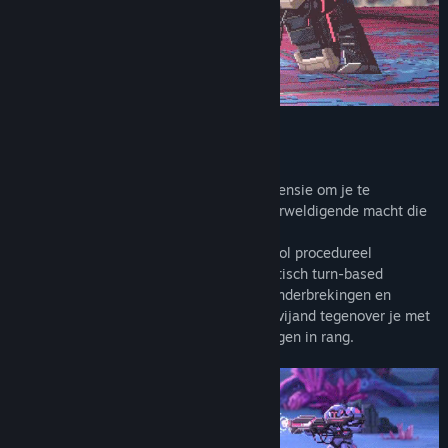
HEROVER. OVERLEEF. HERHAAL
De servicerobot J5T-1N duikt op in je dimensie om je te
waarschuwen voor het Imperium, een overweldigende macht die
je voortbestaan bedreigt.
Vecht om te overleven in een campagne vol procedureel
gegeneerde missies met een reactief, tactisch turn-based
gevechtssysteem dat de nadruk legt op onderbrekingen en
tegenaanvallen. Je vindt een intelligente vijand tegenover je met
vijandelijke officiers die evolueren en stijgen in rang.