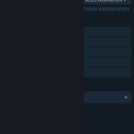
ALLES WEERGEVEN
1 - 5 VAN 7 WORDEN WEERGEGEVEN
FUNCTIES
Singleplayer
Steam-prestaties
Steam-ruilkaarten
Steam Cloud
Gezinsbibliotheek
TALEN
Engels en 9 andere
BEOORDELINGEN
Fantasy Violence
Mild Blood
Mild Language