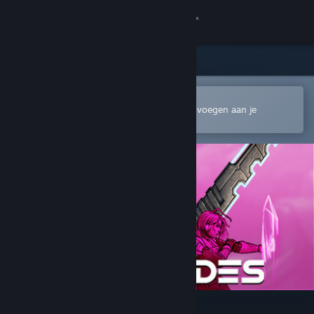
Inloggen
Winkel
Community
In de mobiele Steam-app openen
Om gemakkelijk te kopen of toe te voegen aan je
verlanglijst
Over
Ondersteuning
Taal wijzigen
Download de mobiele Steam-app
Desktopwebsite weergeven
Star Renegades