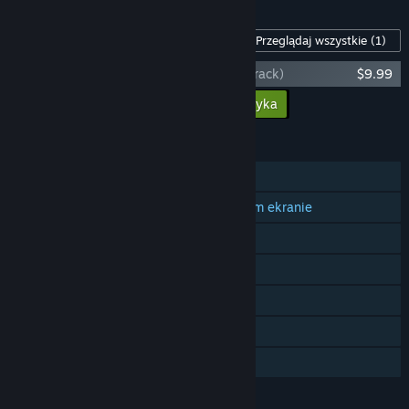
Zawartość dla tej gry
Przeglądaj wszystkie
(1)
One Deck Galaxy (Original Game Soundtrack)
$9.99
Dodaj całą zawartość do koszyka
$9.99
FUNKCJE
Jednoosobowa
Kooperacja na wspólnym/dzielonym ekranie
Wspólny/dzielony ekran
Osiągnięcia Steam
Steam Cloud
Remote Play Together
Udostępnianie gier
JĘZYKI