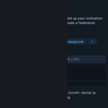
Producent
Handelabra Games Inc.
Wydawca
Handelabra Games Inc.
Wydano
24 czerwca 2024
Roll your dice and cleverly use them to build up your civilization
from its humble homeworld, growing to create a Federation
spanning countless star systems.
TAGI
Gra planszowa
Gra karciana
Strategiczne
+
RECENZJE
W OGÓLE:
W większości pozytywne
(71% z 53)
Zaloguj się
, aby dodać tę pozycję do listy życzeń, zacząć ją
obserwować lub oznaczyć jako ignorowaną