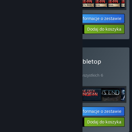
Informacje o zestawie
Twoja cena:
-15%
Dodaj do koszyka
$72.11
Kup Handelabra Digital Tabletop
Collection
ZESTAW
(?)
Kup ten zestaw, by zaoszczędzić 15% na wszystkich 6
produktach!
Informacje o zestawie
Twoja cena:
-15%
Dodaj do koszyka
$77.29