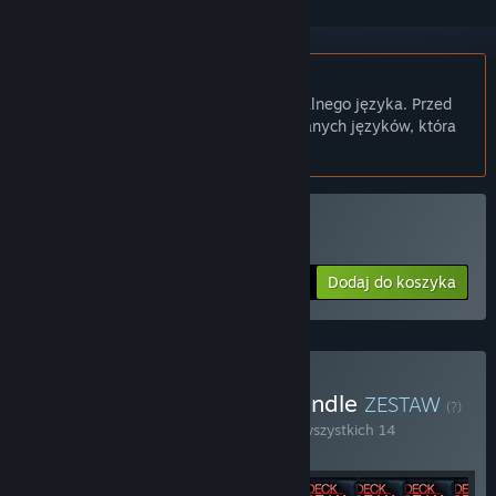
Polski język nie jest obsługiwany
Ten produkt nie obsługuje twojego lokalnego języka. Przed
zakupem zapoznaj się z listą obsługiwanych języków, która
znajduje się poniżej.
Kup One Deck Galaxy
Dodaj do koszyka
$12.99
Kup One Deck Dynasty Bundle
ZESTAW
(?)
Kup ten zestaw, by zaoszczędzić 15% na wszystkich 14
produktach!