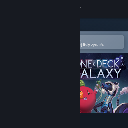
Zaloguj się
Sklep
Społeczność
Otwórz w aplikacji mobilnej Steam,
aby łatwo kupić lub dodać do swojej listy życzeń.
Informacje
Wsparcie
Zmień język
Pobierz aplikację mobilną Steam
Wersja przeglądarkowa
One Deck Galaxy