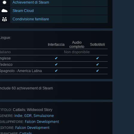
Achievement di Steam
Steam Cloud
Condivisione familiare
Lingue
:
Audio
Interfaccia
Sottotitoli
completo
Italiano
Non disponibile
Inglese
✔
✔
Tedesco
✔
✔
Spagnolo - America Latina
✔
✔
Include 60 achievement di Steam
Mostra
tutti (60)
Cattails: Wildwood Story
TITOLO:
Indie
GDR
Simulazione
,
,
GENERE:
Falcon Development
SVILUPPATORE:
Falcon Development
EDITORE:
Cattails
FRANCHISE: