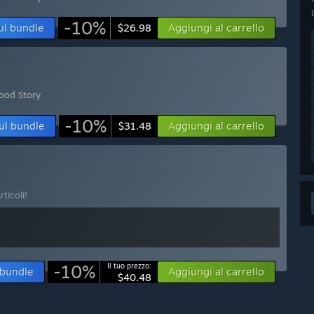
-10%
ul bundle
Aggiungi al carrello
$26.98
wood Story
-10%
ul bundle
Aggiungi al carrello
$31.48
ticoli!
-10%
Il tuo prezzo:
 bundle
Aggiungi al carrello
$40.48