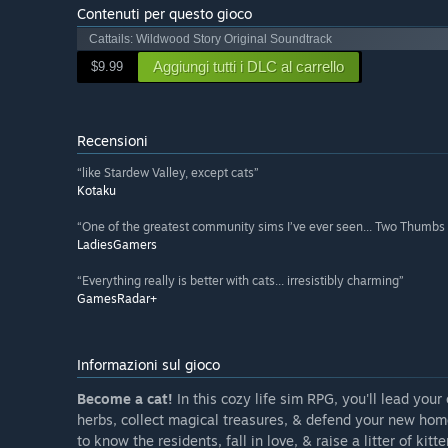
Contenuti per questo gioco
Cattails: Wildwood Story Original Soundtrack
Aggiungi tutti i DLC al carrello
$9.99
Recensioni
“like Stardew Valley, except cats”
Kotaku
“One of the greatest community sims I’ve ever seen... Two Thumbs
LadiesGamers
“Everything really is better with cats... irresistibly charming”
GamesRadar+
Informazioni sul gioco
Become a cat!
In this cozy life sim RPG, you'll lead you
herbs, collect magical treasures, & defend your new home 
to know the residents, fall in love, & raise a litter of kitte