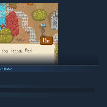
ONTINUA
your town to your liking. Will you live in a dense pine forest,
ous swamp, or maybe even a volcano? Expand your town by