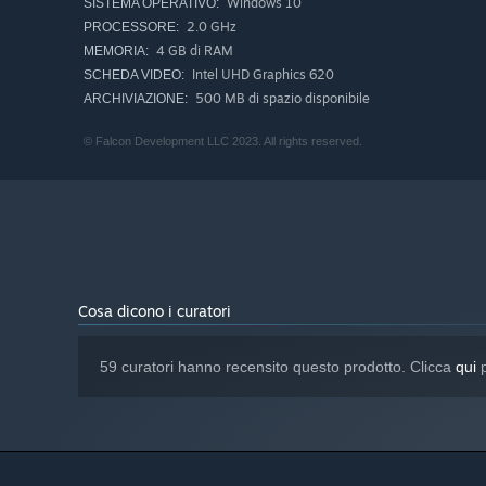
Windows 10
SISTEMA OPERATIVO:
2.0 GHz
PROCESSORE:
4 GB di RAM
MEMORIA:
Intel UHD Graphics 620
SCHEDA VIDEO:
500 MB di spazio disponibile
ARCHIVIAZIONE:
© Falcon Development LLC 2023. All rights reserved.
Cosa dicono i curatori
Eerie Voidling Cats are appearing in great numbers to ch
against the interminable flow of enemies that encroach up
and help to stem the tide. But where are these evil spir
59 curatori hanno recensito questo prodotto. Clicca
qui
p
an end to the assault...