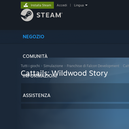
Installa Steam
Accedi
|
Lingua
NEGOZIO
COMUNITÀ
Tutti i giochi
>
Simulazione
>
Franchise di Falcon Development
>
Cat
Cattails: Wildwood Story
INFORMAZIONI
ASSISTENZA