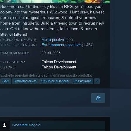
Become a cat! In this cozy life sim RPG, you'll lead your
colony into the mysterious Wildwood. Hunt prey, harvest
herbs, collect magical treasures, & defend your new
home from intruders. Build a thriving town to recruit new
cats. Get to know the residents, fall in love, & raise a
litter of kittens!
Molto positive
(23)
RECENSIONI RECENTI:
Estremamente positive
(1.464)
TUTTE LE RECENSIONI:
20 ott 2023
DATA DI RILASCIO:
Falcon Development
SVILUPPATORE:
Falcon Development
EDITORE:
Etichette popolari definite dagli utenti per questo prodotto:
Gatti
Simulatori di vita
Simulatori di fattoria
Rassicuranti
+
Giocatore singolo