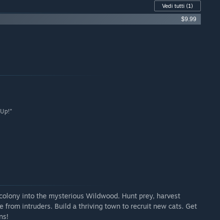
Vedi tutti
(1)
$9.99
 Up!”
r colony into the mysterious Wildwood. Hunt prey, harvest
from intruders. Build a thriving town to recruit new cats. Get
ns!