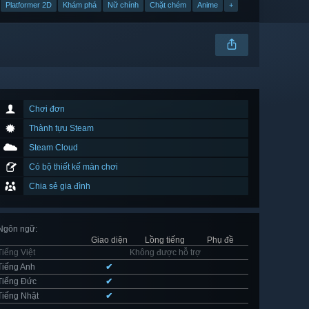
Platformer 2D
Khám phá
Nữ chính
Chặt chém
Anime
+
Chơi đơn
Thành tựu Steam
Steam Cloud
Có bộ thiết kế màn chơi
Chia sẻ gia đình
Ngôn ngữ
:
Giao diện
Lồng tiếng
Phụ đề
Tiếng Việt
Không được hỗ trợ
Tiếng Anh
✔
Tiếng Đức
✔
Tiếng Nhật
✔