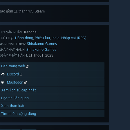
Bao gồm 11 thành tựu Steam
Xem
hết 11
Kandria
TỰA SẢN PHẨM:
Hành động
Phiêu lưu
Indie
Nhập vai (RPG)
,
,
,
THỂ LOẠI:
Shirakumo Games
NHÀ PHÁT TRIỂN:
Shirakumo Games
NHÀ PHÁT HÀNH:
11 Thg01, 2023
NGÀY PHÁT HÀNH:
Đến trang web
Discord
Mastodon
Xem lịch sử cập nhật
Đọc tin liên quan
Xem thảo luận
Tìm nhóm cộng đồng