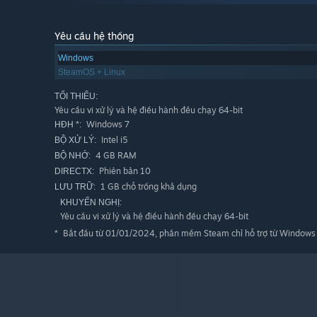
Yêu cầu hệ thống
Windows
SteamOS + Linux
TỐI THIỂU:
Explore over 2'100x1'200m of gameplay area
Yêu cầu vi xử lý và hệ điều hành đều chạy 64-bit
Beat 250 individual, hand-crafted rooms
Windows 7
HĐH *:
Experience 50 quests that lead you through the world
Intel i5
BỘ XỬ LÝ:
4 GB RAM
BỘ NHỚ:
Immerse yourself in the world with more than 2 hours
Phiên bản 10
DIRECTX:
Choose your look from 33 different outfits
1 GB chỗ trống khả dụng
LƯU TRỮ:
Discover secrets and lore from the old world
KHUYẾN NGHỊ:
Yêu cầu vi xử lý và hệ điều hành đều chạy 64-bit
Craft your own levels with the integrated editor and 
Bắt đầu từ 01/01/2024, phần mềm Steam chỉ hỗ trợ từ Windows 1
*