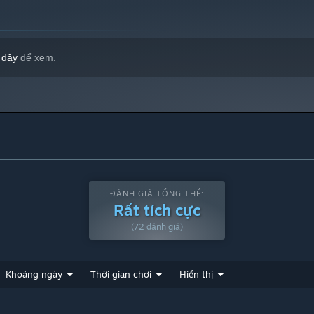
 đây
để xem.
ortable. Please use your own discretion.
ĐÁNH GIÁ TỔNG THỂ:
Rất tích cực
(72 đánh giá)
Khoảng ngày
Thời gian chơi
Hiển thị