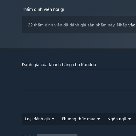
Thẩm định viên nói gì
22 thẩm định viên đã đánh giá sản phẩm này. Nhấp
vào
Content Warnings
This game contains content that may make people uncomf
Swearing (can be censored through in-game options)
Đánh giá của khách hàng cho Kandria
References to drugs and alcohol
Cartoon violence
Suffering
Abuse
Loại đánh giá
Phương thức mua
Ngôn ngữ