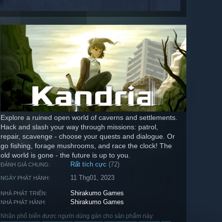
Explore a ruined open world of caverns and settlements.
Hack and slash your way through missions: patrol,
repair, scavenge - choose your quests and dialogue. Or
go fishing, forage mushrooms, and race the clock! The
old world is gone - the future is up to you.
Rất tích cực
(72)
ĐÁNH GIÁ CHUNG:
11 Thg01, 2023
NGÀY PHÁT HÀNH:
Shirakumo Games
NHÀ PHÁT TRIỂN:
Shirakumo Games
NHÀ PHÁT HÀNH:
Nhãn phổ biến được người dùng gán cho sản phẩm này: