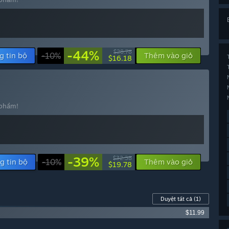
-44%
$28.78
g tin bộ
-10%
Thêm vào giỏ
$16.18
 phẩm!
-39%
$32.38
g tin bộ
-10%
Thêm vào giỏ
$19.78
Duyệt tất cả
(1)
$11.99