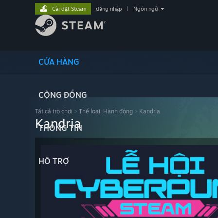
Cài đặt Steam
đăng nhập
|
Ngôn ngữ
CỬA HÀNG
CỘNG ĐỒNG
Tất cả trò chơi
>
Thể loại: Hành động
>
Kandria
Kandria
THÔNG TIN
HỖ TRỢ