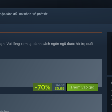
oặc đánh dấu nó thành "đã phớt lờ"
n. Vui lòng xem lại danh sách ngôn ngữ được hỗ trợ dưới
-70%
$19.99
Thêm vào giỏ
$5.99
 phẩm!