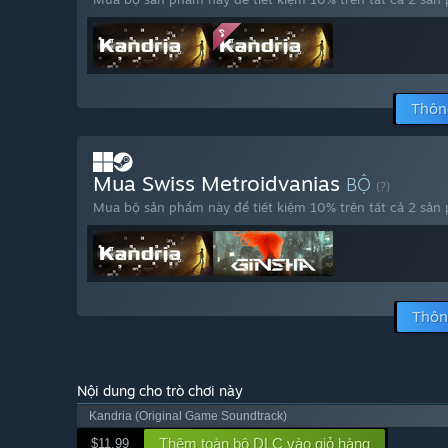
Thôn
Mua Swiss Metroidvanias
BỘ
(?)
Mua bộ sản phẩm này để tiết kiệm 10% trên tất cả 2 sản
Thôn
Nội dung cho trò chơi này
Kandria (Original Game Soundtrack)
Thêm toàn bộ DLC vào giỏ hàng
$11.99