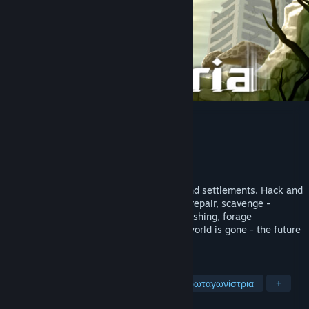
Kandria
Δημιουργός
Shirakumo Games
Εκδότης
Shirakumo Games
Κυκλοφορία
11 Ιαν 2023
Explore a ruined open world of caverns and settlements. Hack and
slash your way through missions: patrol, repair, scavenge -
choose your quests and dialogue. Or go fishing, forage
mushrooms, and race the clock! The old world is gone - the future
is up to you.
ΕΤΙΚΈΤΕΣ
2D πλατφόρμας
Εξερεύνηση
Πρωταγωνίστρια
+