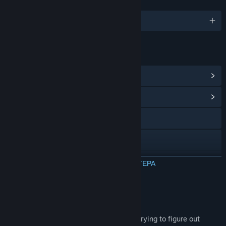
ΓΛΏΣΣΕΣ
Αγγλικά και άλλες 2
ΣΎΝΔΕΣΜΟΙ ΚΑΙ ΠΛΗΡΟΦΟΡΊΕΣ
Προβολή Επιτευγμάτων Steam
(11)
Προβολή κέντρου Κοινότητας
Ιστοσελίδα
Discord
Mastodon
ΔΙΑΒΑΣΤΕ ΠΕΡΙΣΣΟΤΕΡΑ
Ιστορικό ενημερώσεων
Σχετικά με αυτό το παιχνίδι
Σχετικά νέα
Ever been caught backtracking for ages, trying to figure out