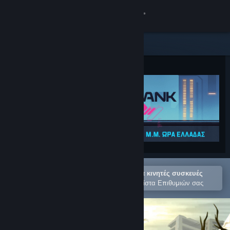
Σύνδεση
Κατάστημα
Κοινότητα
Σχετικά
Υποστήριξη
Αλλαγή γλώσσας
Άνοιγμα στην εφαρμογή Steam για κινητές συσκευές
Αποκτήστε την εφαρμογή Steam για κινητές συσκευές
Για εύκολη αγορά ή προσθήκη στη Λίστα Επιθυμιών σας
Προβολή ιστοσελίδας για υπολογιστές