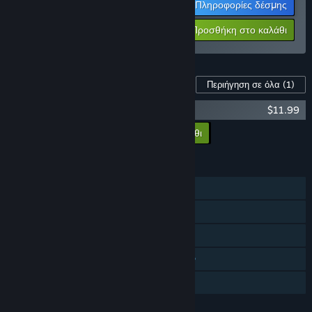
Πληροφορίες δέσμης
$32.38
-10%
-39%
Προσθήκη στο καλάθι
$19.78
Περιεχόμενο παιχνιδιού
Περιήγηση σε όλα
(1)
Kandria (Original Game Soundtrack)
$11.99
Προσθήκη των DLC στο καλάθι
$11.99
ΧΑΡΑΚΤΗΡΙΣΤΙΚΆ
Ένας παίκτης
Επιτεύγματα Steam
Steam Cloud
Περιλαμβάνει διαμορφωτή επιπέδων
Κοινή Χρήση