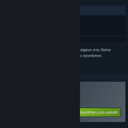
ΚΡΙΤΙΚΈΣ
ΌΛΕΣ:
Πολύ θετικές
(91% από 72)
Συνδεθείτε
για να προσθέσετε αυτό το αντικείμενο στη Λίστα
Επιθυμιών σας, να το ακολουθήσετε ή να το αγνοήσετε
Αγορά: Kandria
ΕΙΔΙΚΗ ΠΡΟΣΦΟΡΑ! Λήγει 10 Αυγούστου
$19.99
-70%
Προσθήκη στο καλάθι
$5.99