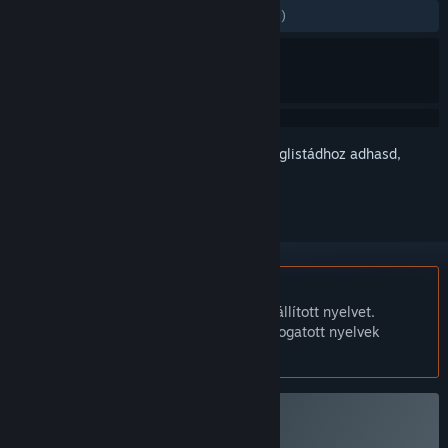
MINDEN IDŐK:
Nagyon pozitív
(91% / 72)
Jelentkezz be
, hogy ezt a tételt a kívánságlistádhoz adhasd,
követhesd vagy mellőzöttnek jelölhesd.
A Magyar nyelv nem támogatott.
Ez a termék nem támogatja a nálad beállított nyelvet.
Kérjük, vásárlás előtt tekintsd át a támogatott nyelvek
listáját.
Kandria vásárlása