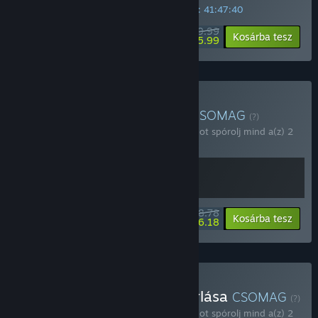
KÜLÖNLEGES AJÁNLAT! Az ajánlat végéig:
41:47:39
$19.99
-70%
Kosárba tesz
$5.99
Kandria + OST vásárlása
CSOMAG
(?)
Vásárold meg ezt a csomagot, hogy 10%-ot spórolj mind a(z) 2
tétel árából!
$28.78
-10%
-44%
Csomaginfó
Kosárba tesz
$16.18
Swiss Metroidvanias vásárlása
CSOMAG
(?)
Vásárold meg ezt a csomagot, hogy 10%-ot spórolj mind a(z) 2