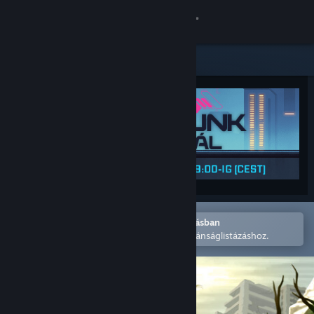
Bejelentkezés
Áruház
Közösség
Névjegy
Támogatás
Nyelvváltás
Megnyitás a Steam mobilalkalmazásban
A könnyű megvásárláshoz vagy kívánságlistázáshoz.
A Steam mobilalkalmazás beszerzése
Asztali weboldalra váltás