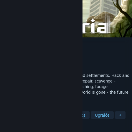
Kandria
Fejlesztő
Shirakumo Games
Kiadó
Shirakumo Games
Megjelent
2023. jan. 11.
Explore a ruined open world of caverns and settlements. Hack and
slash your way through missions: patrol, repair, scavenge -
choose your quests and dialogue. Or go fishing, forage
mushrooms, and race the clock! The old world is gone - the future
is up to you.
CÍMKÉK
2D ugrálós
Felfedezés
Női főhős
Ugrálós
+
ÉRTÉKELÉSEK