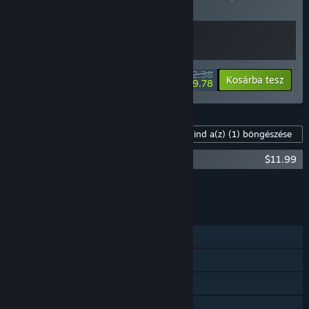
tétel árából!
$32.38
-10%
-39%
Csomaginfó
Kosárba tesz
$19.78
Tartalom a játékhoz
Mind a(z)
(1)
böngészése
Kandria (Original Game Soundtrack)
$11.99
Összes DLC-t a kosárba
$11.99
JELLEMZŐK
Egyjátékos
Steam Teljesítmények
Steam Felhő
Pályaszerkesztő