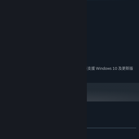
Immerse yourself in the world with more than 2 hours of unique
最低配備:
music
需要 64 位元的處理器及作業系統
Windows 7
作業系統 *:
Choose your look from 33 different outfits
Intel i5
處理器:
Discover secrets and lore from the old world
4 GB 記憶體
記憶體:
Craft your own levels with the integrated editor and share them
版本：10
DIRECTX:
with the community
1 GB 可用空間
儲存空間:
建議配備:
需要 64 位元的處理器及作業系統
自 2024 年 1 月 1 日（PT）起，Steam 用戶端僅支援 Windows 10 及更新版
*
本。
Content Warnings
Kandria 的顧客評論
This game contains content that may make people
關於使用者評論
您的偏好設定
uncomfortable. Please use your own discretion.
有史以來：
極度好評
(91 / 72)
Swearing (can be censored through in-game options)