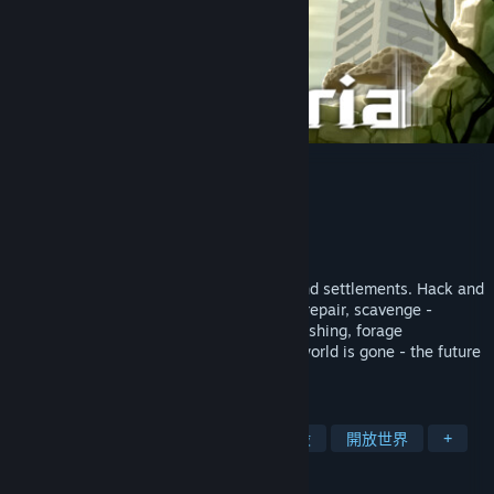
Kandria
Shirakumo Games
開發人員
Shirakumo Games
發行商
發行日
2023 年 1 月 11 日
Explore a ruined open world of caverns and settlements. Hack and
slash your way through missions: patrol, repair, scavenge -
choose your quests and dialogue. Or go fishing, forage
mushrooms, and race the clock! The old world is gone - the future
is up to you.
標籤
2D 平台
探索
女主人翁
砍殺
開放世界
+
評論