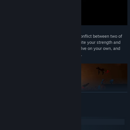
Right from the start you're pulled into a conflict between two of
the remaining factions in the valley. Despite your strength and
abilities, this is not something you can solve on your own, and
being an outsider trust is hard to come by.
繼續閱讀
Explore over 2'100x1'200m of gameplay area
系統需求
Beat 250 individual, hand-crafted rooms
Windows
Experience 50 quests that lead you through the world
SteamOS + Linux