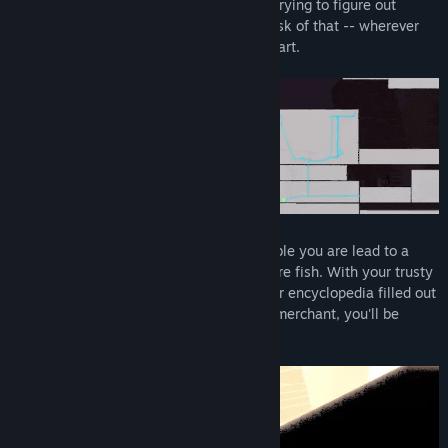
Ever been caught backtracking for ages, trying to figure out
檢視討論區
where to go next? In
Kandria
there's no risk of that -- wherever
you want to go, you can, right from the start.
尋找社群群組
名稱:
Kandria
類型:
動作
,
冒險
,
獨立製作
,
角色扮演
發行日期:
2023 年 1 月 11 日
Following a narrow tunnel among the rubble you are lead to a
large underground lake, brimming with rare fish. With your trusty
sword-turned-fishing-rod, you'll have your encyclopedia filled out
in no time. And better yet, with the right merchant, you'll be
swimming in riches, not just water!