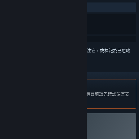
有史以來：
極度好評
(91 / 72)
登入
以將此項目新增至您的願望清單、關注它，或標記為已忽略
不支援繁體中文
本產品尚不支援您的目前所在地的語言。購買前請先確認語言支
援清單。
購買 Kandria
特別促銷！8 月 10 日截止