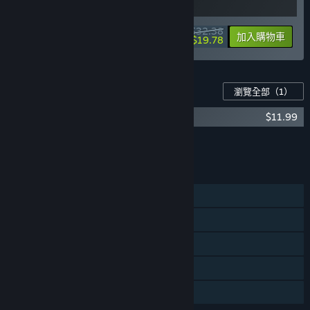
$32.38
-10%
-39%
組合包資訊
加入購物車
$19.78
此遊戲適用的內容
瀏覽全部
（1）
Kandria (Original Game Soundtrack)
$11.99
新增所有 DLC 至購物車
$11.99
功能
單人
Steam 成就
Steam 雲端
包含關卡編輯器
親友同享