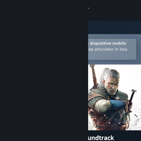
Conectează-te
Magazin
Comunitate
Deschide în aplicația Steam pentru dispozitive mobile
Facilitează achiziționarea și adăugarea articolelor în lista
de dorințe.
Despre
Asistență
Schimbă limba
Obține aplicația Steam pentru dispozitive mobile
Vezi site în versiunea pentru desktop
The Witcher 3: Wild Hunt Soundtrack