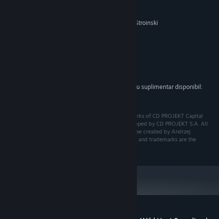
Agnieszka Szóstak
Daria Zawada
Marcin Przybyłowicz, Mikolai Stroinski
COMPOZITOR:
Cerințe de sistem
MINIM:
222 MB spațiu disponibil
STOCARE:
Spațiu suplimentar disponibil:
STOCARE (SUNET DE ÎNALTĂ CALITATE):
549 MB
CD PROJEKT®, The Witcher® are registered trademarks of CD PROJEKT Capital
Group. The Witcher game © CD PROJEKT S.A. Developed by CD PROJEKT S.A. All
rights reserved. The Witcher game is set in the universe created by Andrzej
Sapkowski in his series of books. All other copyrights and trademarks are the
property of their respective owners.