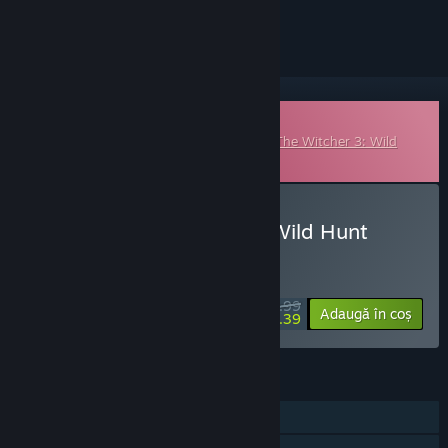
a-l urmări sau a-l marca drept ignorat.
Coloană sonoră descărcabilă
Acesta este conținut suplimentar pentru
The Witcher 3: Wild
Hunt
, dar nu include jocul de bază.
Cumpără The Witcher 3: Wild Hunt
Soundtrack
PROMOȚIE SPECIALĂ! Expiră în
34:35:03
$10.99
-60%
Adaugă în coș
$4.39
CARACTERISTICI
Un jucător