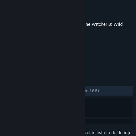
Dezvoltator
CD PROJEKT RED
Editor
CD PROJEKT RED
Lansare
10 febr. 2020
Acesta este conținut suplimentar pentru
The Witcher 3: Wild
Hunt
, dar nu include jocul de bază.
ETICHETE
RPG
Coloană sonoră
+
RECENZII
DINTOTDEAUNA:
Foarte pozitive
(89% din 166)
Conectează-te
pentru a adăuga acest articol în lista ta de dorințe,