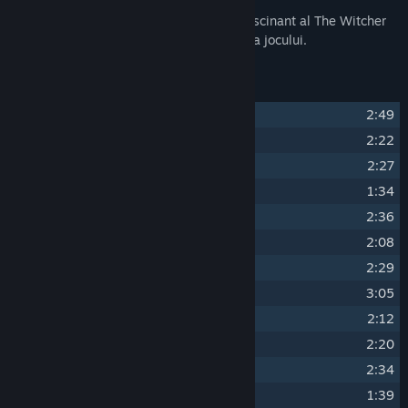
Aventurează-te în universul complex și fascinant al The Witcher
3: Wild Hunt cu coloana sonoră originală a jocului.
Lista cu piesele muzicale
1
"The Trail"
2:49
2
"Geralt of Rivia"
2:22
3
"Eredin, King of the Hunt"
2:27
4
"Wake Up, Ciri"
1:34
5
"Aen Seidhe"
2:36
6
"Commanding the Fury"
2:08
7
"Emhyr var Emreis"
2:29
8
"Spikeroog"
3:05
9
"King Bran's Final Voyage"
2:12
10
"Silver for Monsters..."
2:20
11
"Whispers of Oxenfurt"
2:34
12
"The Nightingale"
1:39