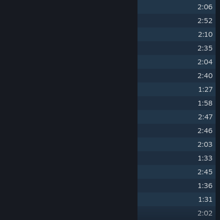
13
"City of Intrigues"
2:06
14
"The Hunter's Path"
2:52
15
"Widow-maker"
2:10
16
"Kaer Morhen"
2:35
17
"Eyes of the Wolf"
2:04
18
"Witch Hunters"
2:40
19
"...Steel for Humans"
1:27
20
"Fate Calls"
1:58
21
"The Vagabond"
2:47
22
"Cloak and Dagger"
2:46
23
"Forged in Fire"
2:03
24
"Yes, I Do..."
1:33
25
"Welcome, Imlerith"
2:45
26
"Drink Up, There's More!"
1:36
27
"After the Storm"
1:31
28
"Blood on the Cobblestones"
2:02