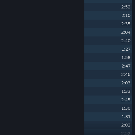
14
"The Hunter's Path"
2:52
15
"Widow-maker"
2:10
16
"Kaer Morhen"
2:35
17
"Eyes of the Wolf"
2:04
18
"Witch Hunters"
2:40
19
"...Steel for Humans"
1:27
20
"Fate Calls"
1:58
21
"The Vagabond"
2:47
22
"Cloak and Dagger"
2:46
23
"Forged in Fire"
2:03
24
"Yes, I Do..."
1:33
25
"Welcome, Imlerith"
2:45
26
"Drink Up, There's More!"
1:36
27
"After the Storm"
1:31
28
"Blood on the Cobblestones"
2:02
29
"Farewell, Old Friend"
2:52