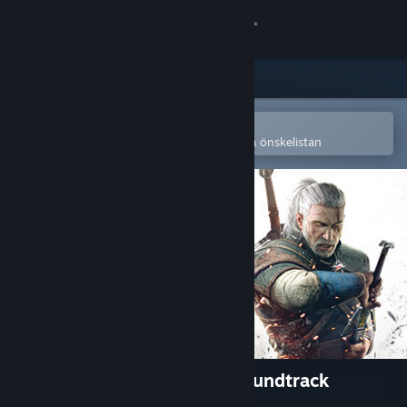
Logga in
Butik
Gemenskap
Öppna i Steams mobilapp
för att enkelt köpa eller lägga till på önskelistan
Om
Support
Byt språk
Skaffa Steams mobilapp
Se skrivbordswebbplats
The Witcher 3: Wild Hunt Soundtrack