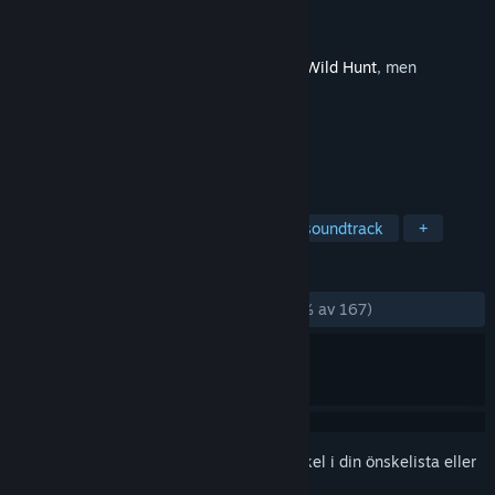
Utvecklare
CD PROJEKT RED
Utgivare
CD PROJEKT RED
Lansering
10 feb, 2020
Detta är extrainnehåll till
The Witcher 3: Wild Hunt
, men
inkluderar ej basspelet.
TAGGAR
RPG (rollspel)
Soundtrack
Bra soundtrack
+
RECENSIONER
GENOM TIDERNA:
Mycket positiva
(89 % av 167)
Registrera dig
för att lägga till denna artikel i din önskelista eller
ignorera den.