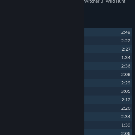
Dyk in i den stämningsfulla världen i The Witcher 3: Wild Hunt
med spelets soundtrack.
Låtlista
1
"The Trail"
2:49
2
"Geralt of Rivia"
2:22
3
"Eredin, King of the Hunt"
2:27
4
"Wake Up, Ciri"
1:34
5
"Aen Seidhe"
2:36
6
"Commanding the Fury"
2:08
7
"Emhyr var Emreis"
2:29
8
"Spikeroog"
3:05
9
"King Bran's Final Voyage"
2:12
10
"Silver for Monsters..."
2:20
11
"Whispers of Oxenfurt"
2:34
12
"The Nightingale"
1:39
13
"City of Intrigues"
2:06