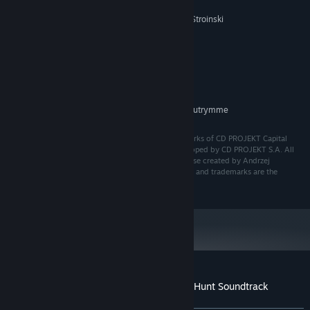
Daria Zawada
Marcin Przybyłowicz, Mikolai Stroinski
KOMPOSITÖR:
Systemkrav
MINIMUM:
222 MB ledigt utrymme
LAGRING:
Ytterligare 549 MB ledigt utrymme
LAGRING (HD-LJUD):
CD PROJEKT®, The Witcher® are registered trademarks of CD PROJEKT Capital
Group. The Witcher game © CD PROJEKT S.A. Developed by CD PROJEKT S.A. All
rights reserved. The Witcher game is set in the universe created by Andrzej
Sapkowski in his series of books. All other copyrights and trademarks are the
property of their respective owners.
Kundrecensioner om The Witcher 3: Wild Hunt Soundtrack
Om användarrecensioner
Dina preferenser