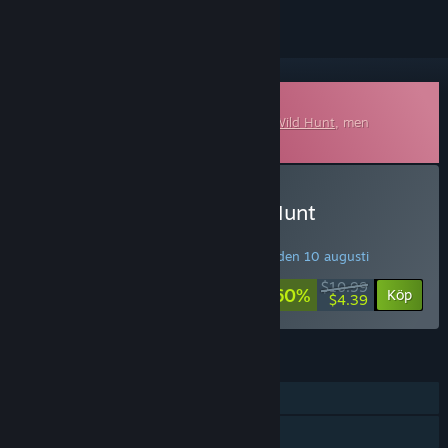
Nedladdningsbart soundtrack
Detta är extrainnehåll till
The Witcher 3: Wild Hunt
, men
inkluderar ej basspelet.
Köp The Witcher 3: Wild Hunt
Soundtrack
SPECIALKAMPANJ! Erbjudandet gäller till den 10 augusti
$10.99
-60%
Köp
$4.39
FUNKTIONER
En spelare
Steam-prestationer