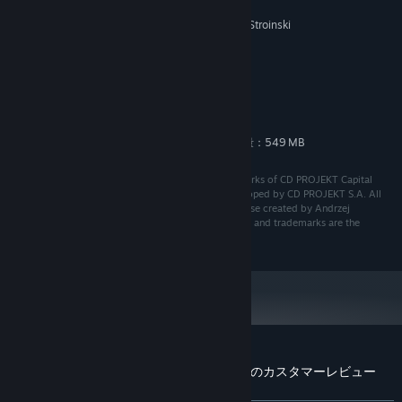
Daria Zawada
Marcin Przybyłowicz, Mikolai Stroinski
作曲者：
システム要件
最低:
222 MB の空き容量
ストレージ:
追加の空き容量：549 MB
ストレージ（高品質オーディオ）:
CD PROJEKT®, The Witcher® are registered trademarks of CD PROJEKT Capital
Group. The Witcher game © CD PROJEKT S.A. Developed by CD PROJEKT S.A. All
rights reserved. The Witcher game is set in the universe created by Andrzej
Sapkowski in his series of books. All other copyrights and trademarks are the
property of their respective owners.
『The Witcher 3: Wild Hunt Soundtrack』のカスタマーレビュー
ユーザーレビューについて
個人設定