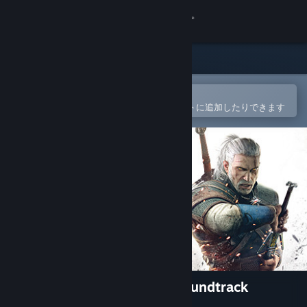
サインイン
ストア
コミュニティ
Steamモバイルアプリで開く
簡単に購入したり、ウィッシュリストに追加したりできます
詳細
サポート
言語を変更
Steamモバイルアプリを入手
デスクトップウェブサイトを表示
The Witcher 3: Wild Hunt Soundtrack