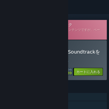
ダウンロード可能なサウンドトラック
これは
The Witcher 3: Wild Hunt
の追加コンテンツですが、ベー
スゲームは含まれていません。
The Witcher 3: Wild Hunt Soundtrackを
購入する
スペシャルプロモーション！8月10日に終了
$10.99
-60%
カートに入れる
$4.39
機能
シングルプレイヤー
Steam実績