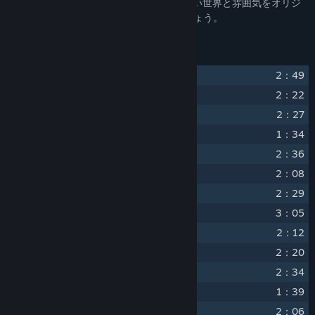
『ウィッチャー3 ワイルドハント』の奥深い世界と雰囲気をオリジ
ナルゲームサウンドトラックで味わいましょう。
トラックリスト
1
"The Trail"
2：49
2
"Geralt of Rivia"
2：22
3
"Eredin, King of the Hunt"
2：27
4
"Wake Up, Ciri"
1：34
5
"Aen Seidhe"
2：36
6
"Commanding the Fury"
2：08
7
"Emhyr var Emreis"
2：29
8
"Spikeroog"
3：05
9
"King Bran's Final Voyage"
2：12
10
"Silver for Monsters..."
2：20
11
"Whispers of Oxenfurt"
2：34
12
"The Nightingale"
1：39
13
"City of Intrigues"
2：06