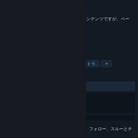
開発元
CD PROJEKT RED
パブリッシャー
CD PROJEKT RED
リリース日
2020年2月10日
これは
The Witcher 3: Wild Hunt
の追加コンテンツですが、ベー
スゲームは含まれていません。
タグ
RPG
サウンドトラック
良質サントラ
+
レビュー
全期間：
非常に好評
(167件中89%)
このアイテムをウィッシュリストへの追加、フォロー、スルーとチ
ェックするには、
サインイン
してください。