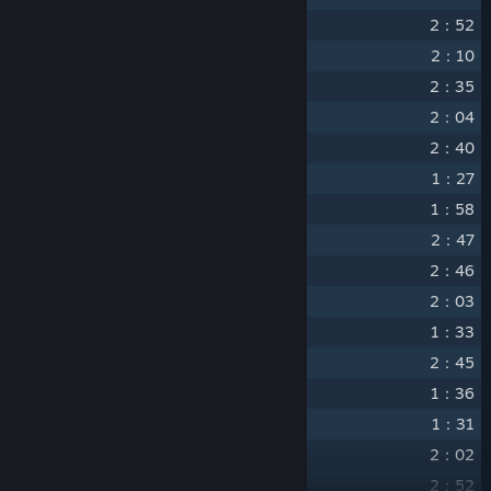
14
"The Hunter's Path"
2：52
15
"Widow-maker"
2：10
16
"Kaer Morhen"
2：35
17
"Eyes of the Wolf"
2：04
18
"Witch Hunters"
2：40
19
"...Steel for Humans"
1：27
20
"Fate Calls"
1：58
21
"The Vagabond"
2：47
22
"Cloak and Dagger"
2：46
23
"Forged in Fire"
2：03
24
"Yes, I Do..."
1：33
25
"Welcome, Imlerith"
2：45
26
"Drink Up, There's More!"
1：36
27
"After the Storm"
1：31
28
"Blood on the Cobblestones"
2：02
29
"Farewell, Old Friend"
2：52