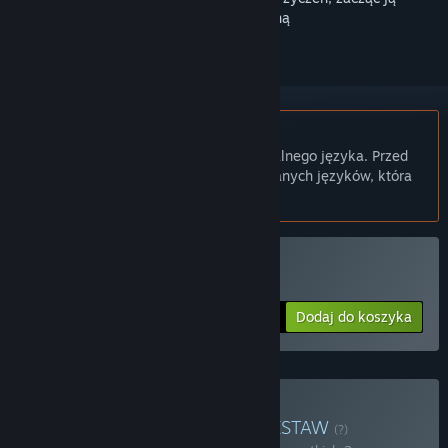
obserwować lub oznaczyć jako ignorowaną
Polski język nie jest obsługiwany
Ten produkt nie obsługuje twojego lokalnego języka. Przed
zakupem zapoznaj się z listą obsługiwanych języków, która
znajduje się poniżej.
Kup Icarus
Dodaj do koszyka
$34.99
Kup Icarus: Pets Bundle
ZESTAW
(?)