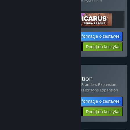
Kup ten zestaw, by zaoszczędzić 20% na wszystkich 3
produktach!
Informacje o zestawie
Twoja cena:
-20%
Dodaj do koszyka
$23.98
Kup Icarus: Prospector Edition
Zestaw 4 produktów:
Icarus
,
Icarus: New Frontiers Expansion
,
Icarus: Styx Expansion
,
Icarus: Dangerous Horizons Expansion
Informacje o zestawie
-33%
$77.01
Dodaj do koszyka