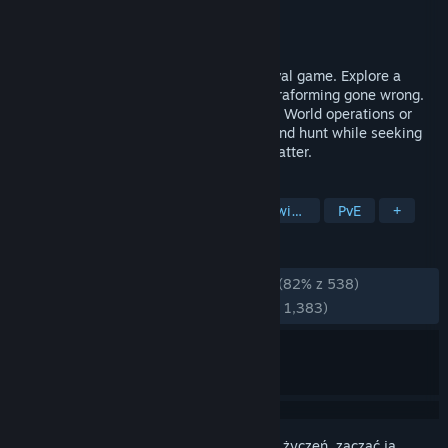
Producent
RocketWerkz
Wydawca
RocketWerkz
Wydano
3 grudnia 2021
ICARUS is a solo or multiplayer PvE survival game. Explore a
savage wilderness in the aftermath of terraforming gone wrong.
Complete narrative quests as either Open World operations or
Individual Missions. Explore, build, craft and hunt while seeking
your fortune and prospecting for exotic matter.
TAGI
Survival
Survivalowe w otwartym świecie
PvE
+
RECENZJE
RECENZJE (POLSKI):
Bardzo pozytywne
(82% z 538)
NAJNOWSZE:
Bardzo pozytywne
(83% z 1,383)
Zaloguj się
, aby dodać tę pozycję do listy życzeń, zacząć ją