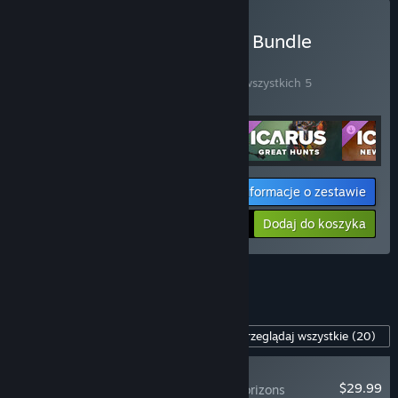
Kup Icarus: Free Weekend Bundle
ZESTAW
(?)
Kup ten zestaw, by zaoszczędzić 33% na wszystkich 5
produktach!
Informacje o zestawie
Twoja cena:
-33%
Dodaj do koszyka
$93.75
Zobacz wszystkie zestawy (4).
Zawartość dla tej gry
Przeglądaj wszystkie
(20)
NOWOŚĆ
$29.99
Icarus: Dangerous Horizons