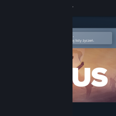
Zaloguj się
Sklep
Społeczność
Otwórz w aplikacji mobilnej Steam,
aby łatwo kupić lub dodać do swojej listy życzeń.
Informacje
Wsparcie
Zmień język
Pobierz aplikację mobilną Steam
Wersja przeglądarkowa
ICARUS