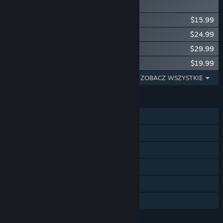
Expansion
Icarus: Homestead Content Pack
$15.99
Icarus: Great Hunts Campaigns
$24.99
Icarus: New Frontiers Expansion
$29.99
Icarus: Styx Expansion
$19.99
WYŚWIETLANIE 1 - 5 Z 20
ZOBACZ WSZYSTKIE
FUNKCJE
Jednoosobowa
Kooperacja przez internet
Osiągnięcia Steam
Karty kolekcjonerskie Steam
Steam Cloud
Udostępnianie gier