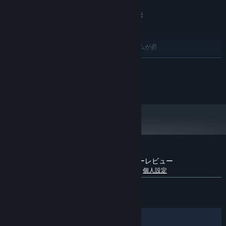
立ち向かい、征服した残酷なPvEワールドはあなたを消耗させ、引
Version 11
DIRECTX:
き裂きます。
ブロードバンドインターネット接続
ネットワーク:
70 GB の空き容量
ストレージ:
有毒な大気、獰猛な野生動物、頂点捕食者、破壊的なストームや森
推奨:
林火災など、ICARUSは気性の荒い惑星です。準備と計画がすべてで
64 ビットプロセッサとオペレーティングシステムが必
す。それが酸素源を見つけることであろうと、次の食事になるであ
要です
続きを読む
ろう動物を追い詰めることであろうと、荒野への長旅のために物資
Windows 10 (64-bit versions)
OS:
を備蓄することであろうと。
Intel i7-9700
プロセッサー:
© 2023 RocketWerkz Studio Limited
32 GB RAM
メモリー:
ICARUSはソロプレイも、 Steam フレンドを最大 8 人招待してプレ
NVIDIA RTX 3060ti
グラフィック:
イすることも、専用サーバー (近日公開予定) でプレイすることもで
Version 11
DIRECTX:
きます。
ブロードバンドインターネット接続
ネットワーク:
70 GB の空き容量
ストレージ:
『ICARUS サバイブイカルス』のカスタマーレビュー
言語別内訳を表示
ユーザーレビューについて
個人設定
日本語のレビュー
賛否両論
(545件中62%)
最近：
非常に好評
(1,462件中83%)
フィルター
あなたの言語