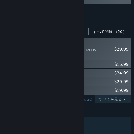
バンドル全4個を表示。
このゲーム用のコンテンツ
すべて閲覧
（20）
新登場
$29.99
Icarus: Dangerous Horizons
Expansion
Icarus: Homestead Content Pack
$15.99
Icarus: Great Hunts Campaigns
$24.99
Icarus: ニューフロンティア
$29.99
Icarus: Styx Expansion
$19.99
表示中の検索結果：1 - 5/20
すべてを見る
機能
シングルプレイヤー
オンライン協力プレイ