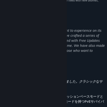
ambitious future with an ever-expanding universe filled with new biomes,
threats, lore and more”
コミュニティグループを検索
Screen Rant
タイトル:
ICARUS サバイブイカルス
ジャンル:
アクション
,
アドベンチャー
,
シミュレーション
Over Four Years of Free Weekly Updates
リリース日:
2021年12月3日
The base game contains plenty of content to experience on its
own. If you enjoy your experience we have crafted a series of
major expansions. This content is released with Free Updates
that add many mechanics to the base game. We have also made
a series of cosmetic content packs for those who want to
support our development.
このゲームについて
オープンワールドゲームモードが追加されました。クラシックなサ
バイバルを体験できます。
ICARUSは、最大8人でプレイが可能な、ミッションベースモードと
永続的なオープンワールドモードの2つのモードを持つPvEサバイバ
ルゲームです。