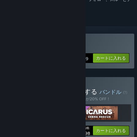
ェックするには、
サインイン
してください。
Icarusを購入する
カートに入れる
$34.99
Icarus: Pets Bundleを購入する
バンドル
(?)
このバンドルを購入すると、アイテム全3個が20% OFF！
あなたの価格:
-20%
バンドル情報
カートに入れる
$23.98