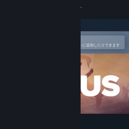
サインイン
ストア
コミュニティ
Steamモバイルアプリで開く
簡単に購入したり、ウィッシュリストに追加したりできます
詳細
サポート
言語を変更
Steamモバイルアプリを入手
デスクトップウェブサイトを表示
ICARUS サバイブイカルス