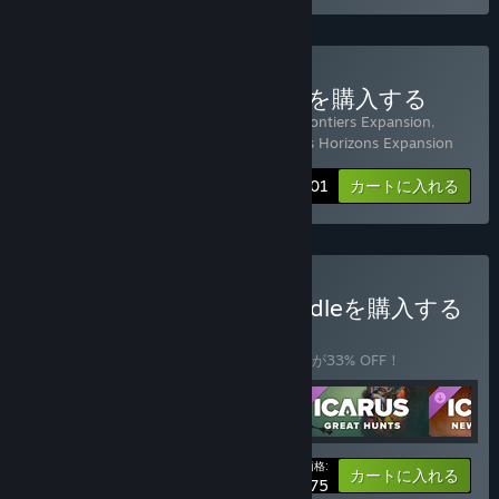
Icarus: Prospector Editionを購入する
4 アイテムを同梱：
Icarus
,
Icarus: New Frontiers Expansion
,
Icarus: Styx Expansion
,
Icarus: Dangerous Horizons Expansion
-33%
バンドル情報
$77.01
カートに入れる
Icarus: Free Weekend Bundleを購入する
バンドル
(?)
このバンドルを購入すると、アイテム全5個が33% OFF！
あなたの価格:
-33%
バンドル情報
カートに入れる
$93.75