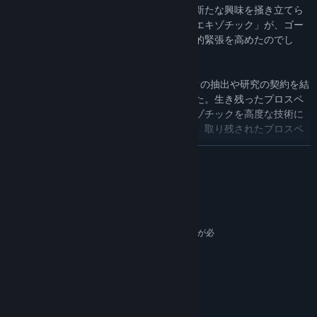
「エキゾチック」であることがわかると、新たな興味を掻き立てら
れました。この計り知れないほど貴重な「エキゾチック」が、ゴー
ルドラッシュを引き起こし、地球での政治的緊張を高めたのでし
た。
ICARUSには、様々な組織からエキゾチックの抽出や研究の契約を結
んだプロスペクターたちが集まってきました。生き残ったプロスペ
クターはベテランとして軌道に戻り、エキゾチックを高度な技術に
変換し、より困難なドロップに挑戦します。取り残されたプロスペ
クターは...永遠に戻りません。
続きを読む
システム要件
最低:
64 ビットプロセッサとオペレーティングシステムが必
要です
Windows 10 (64-bit versions)
OS:
Intel i5 8400
プロセッサー:
16 GB RAM
メモリー:
Nvidia GTX 1060 6GB
グラフィック: