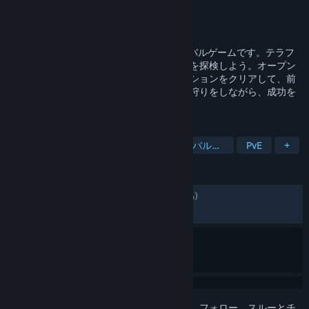
開発元
RocketWerkz
パブリッシャー
RocketWerkz
リリース日
2021年12月3日
ICARUSは、最大8人まで遊べるPvEサバイバルゲームです。テラフ
ォーミングに失敗してしまった未開の荒野を探検しよう。オープン
ワールドをサバイブしながら時間内にミッションをクリアして、前
哨を建設しよう。探検、建築、クラフト、狩りをしながら、成功を
求め、エキゾチックを探そう。
タグ
サバイバル
オープンワールドサバイバルクラフト
PvE
+
レビュー
日本語のレビュー
賛否両論
(545件中62%)
最近：
非常に好評
(1,462件中83%)
このアイテムをウィッシュリストへの追加、フォロー、スルーとチ