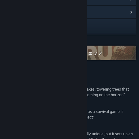
コミュニティハブを表示
Webサイトにアクセス
Discord
続きを読む
Twitch
SteamでIcarus Franchise全作品をチェック
YouTube
X
レビュー
“Stunning to look at, with crystal clear rivers and lakes, towering trees that
マニュアルを見る
sway in the wind, and snow-capped mountains looming on the horizon”
PC Gamer
アップデート履歴を表示
“That Icarus could be a survival platform as much as a survival game is
possibly the most fascinating thing about the project”
関連ニュースをチェック
GameSpot
掲示板を表示
“Incredibly promising. Not only is its premise totally unique, but it sets up an