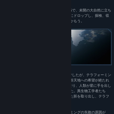
人類最大の過ちとされる地球型惑星ICARUSで、未開の大自然に立ち
向かおう。軌道上のステーションから惑星にドロップし、探検、収
穫、クラフト、狩りをしながら、成功をつかもう。
ICARUSは、かつて第二の地球となる運命でしたが、テラフォーミン
グの失敗により、大気は有毒化し、人類の新天地への希望が絶たれ
てしまったのです。ICARUSはジョークとなり、人類が星に手を出し
て失敗することの象徴になってしまいました。異生物工学者たち
は、できる限りのものを救い出し、改造した胚を取り出し、テラフ
ォーミングのプロセスを停止させました。
しかし、異生物工学者たちは、テラフォーミングの失敗の原因が