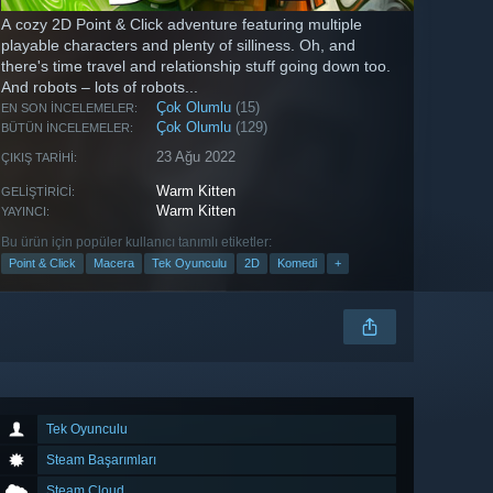
A cozy 2D Point & Click adventure featuring multiple
playable characters and plenty of silliness. Oh, and
there's time travel and relationship stuff going down too.
And robots – lots of robots...
Çok Olumlu
(15)
EN SON İNCELEMELER:
Çok Olumlu
(129)
BÜTÜN İNCELEMELER:
23 Ağu 2022
ÇIKIŞ TARIHI:
Warm Kitten
GELIŞTIRICI:
Warm Kitten
YAYINCI:
Bu ürün için popüler kullanıcı tanımlı etiketler:
Point & Click
Macera
Tek Oyunculu
2D
Komedi
+
Tek Oyunculu
Steam Başarımları
Steam Cloud