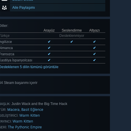
Aile Paylaşımı
Diller
:
Arayüz
Seslendirme
Altyazı
Türkçe
Desteklenmiyor
İngilizce
✔
✔
✔
Almanca
✔
✔
Fransızca
✔
✔
Kastilya İspanyolcası
✔
✔
Desteklenen 5 dilin tümünü görüntüle
44 Steam başarımı içerir
Tümünü
gör 44
Justin Wack and the Big Time Hack
BAŞLIK:
Macera
Basit Eğlence
,
TÜR:
Warm Kitten
GELIŞTIRICI:
Warm Kitten
YAYINCI:
The Pythonic Empire
SERI: