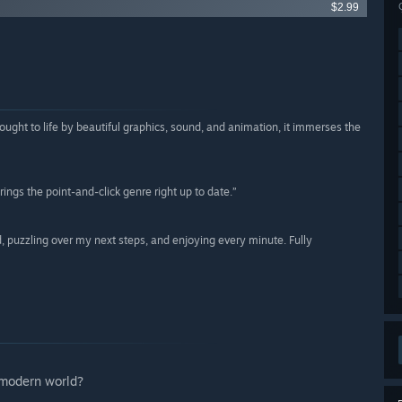
$2.99
ught to life by beautiful graphics, sound, and animation, it immerses the
ings the point-and-click genre right up to date.”
 puzzling over my next steps, and enjoying every minute. Fully
e modern world?