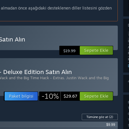
n almadan önce aşağıdaki desteklenen diller listesini gözden
atın Alın
Sepete Ekle
$19.99
 Deluxe Edition Satın Alın
Wack and the Big Time Hack - Extras
,
Justin Wack and the Big
-10%
Paket bilgisi
Sepete Ekle
$29.67
Tümüne göz at
(2)
$9.99