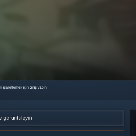
ak işaretlemek için
giriş yapın
e görüntüleyin