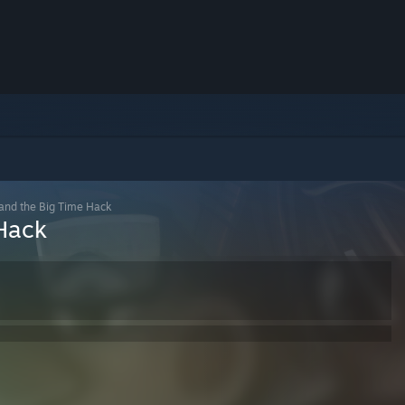
and the Big Time Hack
 Hack