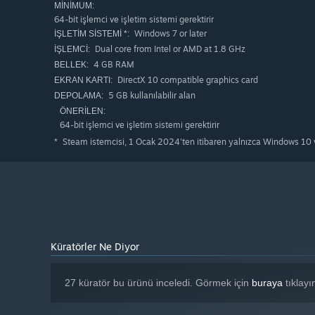
Ron Gilbert himself backed the Kickstarter :O
MINIMUM:
64-bit işlemci ve işletim sistemi gerektirir
Windows 7 or later
İŞLETIM SISTEMI *:
Dual core from Intel or AMD at 1.8 GHz
İŞLEMCI:
4 GB RAM
BELLEK:
DirectX 10 compatible graphics card
EKRAN KARTI:
5 GB kullanılabilir alan
DEPOLAMA:
ÖNERILEN:
64-bit işlemci ve işletim sistemi gerektirir
Steam istemcisi, 1 Ocak 2024'ten itibaren yalnızca Windows 10 v
*
Küratörler Ne Diyor
27 küratör bu ürünü inceledi. Görmek için
buraya
tıklayı