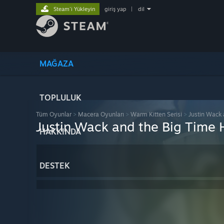
Steam'i Yükleyin
giriş yap
|
dil
MAĞAZA
TOPLULUK
Tüm Oyunlar
>
Macera Oyunları
>
Warm Kitten Serisi
>
Justin Wack 
Justin Wack and the Big Time
HAKKINDA
DESTEK