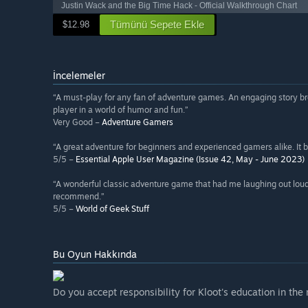
Justin Wack and the Big Time Hack - Official Walkthrough Chart
Tümünü Sepete Ekle
$12.98
İncelemeler
“A must-play for any fan of adventure games. An engaging story bro
player in a world of humor and fun.”
Very Good –
Adventure Gamers
“A great adventure for beginners and experienced gamers alike. It br
5/5 –
Essential Apple User Magazine (Issue 42, May - June 2023)
“A wonderful classic adventure game that had me laughing out loud,
recommend.”
5/5 –
World of Geek Stuff
Bu Oyun Hakkında
Do you accept responsibility for Kloot's education in th