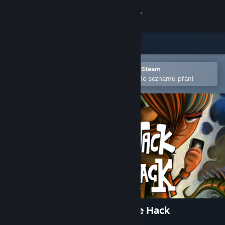
Přihlásit se
Obchod
Komunita
Otevřete v mobilní aplikaci služby Steam
Pro snazší zakoupení nebo přidání do seznamu přání
Informace
Podpora
Změnit jazyk
Mobilní aplikace služby Steam
Desktopová verze stránky
Justin Wack and the Big Time Hack