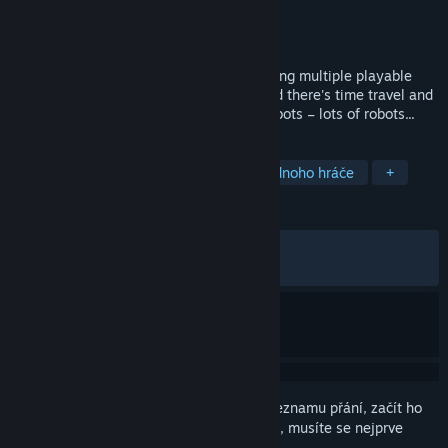
Vývojář
Warm Kitten
Vydavatel
Warm Kitten
Vydání
23. srp. 2022
A cozy 2D Point & Click adventure featuring multiple playable
characters and plenty of silliness. Oh, and there's time travel and
relationship stuff going down too. And robots – lots of robots...
ZNAČKY
Adventury
Dobrodružné
Pro jednoho hráče
+
RECENZE
VŠECHNY:
Velmi kladné
(95 % z 129)
NEDÁVNÉ:
Velmi kladné
(86 % z 15)
Abyste si mohli tento produkt přidat do seznamu přání, začít ho
sledovat nebo ho zařadit mezi ignorované, musíte se nejprve
přihlásit
.