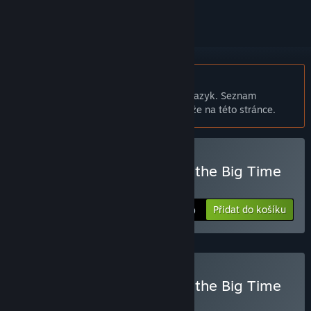
Čeština není podporována
Tento produkt nepodporuje Váš místní jazyk. Seznam
podporovaných jazyků je k dispozici níže na této stránce.
Zakoupit Justin Wack and the Big Time
Hack
Přidat do košíku
$19.99
Zakoupit Justin Wack and the Big Time
Hack - Deluxe Edition