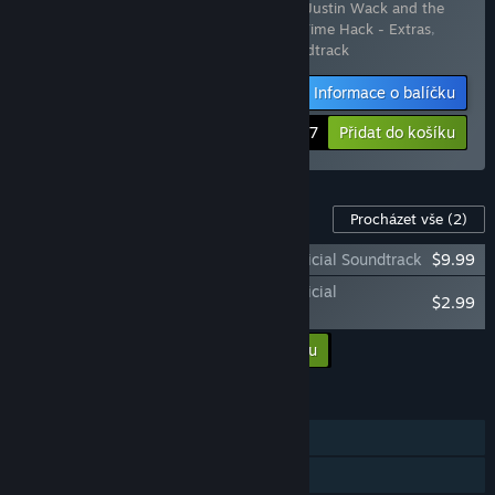
Obsahuje následující položky (celkem 3):
Justin Wack and the
Big Time Hack
,
Justin Wack and the Big Time Hack - Extras
,
Justin Wack and the Big Time Hack Soundtrack
Informace o balíčku
-10%
$29.67
Přidat do košíku
DLC pro tuto hru
Procházet vše
(2)
Justin Wack and the Big Time Hack - Official Soundtrack
$9.99
Justin Wack and the Big Time Hack - Official
$2.99
Walkthrough Chart
Přidat všechna DLC do košíku
$12.98
FUNKCE
Režim pro jednoho hráče
Achievementy