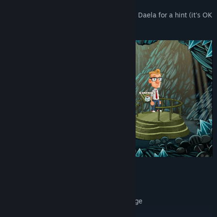
Should you get stuck, you can always ask Daela for a hint (it's OK
- she won't tell anyone).
A cosy 2D Point & Click adventure...
Multiple playable characters
Puzzles based in logic with a wacky edge
Sleek 2D animations