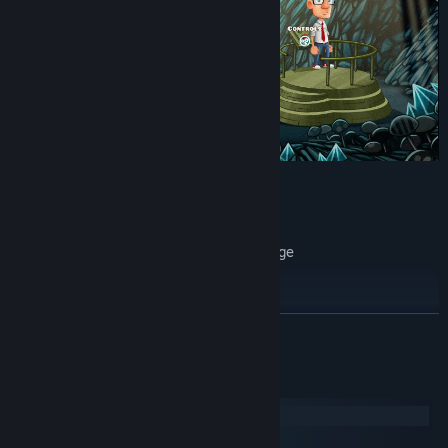
A cosy 2D Point & Click adventure...
Multiple playable characters
Puzzles based in logic with a wacky edge
Sleek 2D animations
Fully voice acted
LUE LISÄÄ
Built-in hint system
Ron Gilbert himself backed the Kickstarter :O
Järjestelmävaatimukset
Windows
macOS