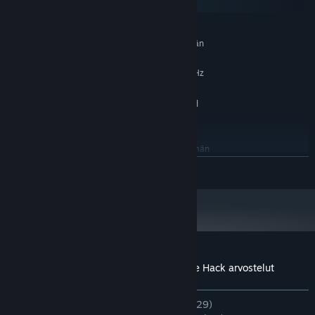
SteamOS + Linux
VÄHINTÄÄN:
Vaatii 64-bittisen suorittimen ja käyttöjärjestelmän
Windows 7 or later
KÄYTTÖJÄRJESTELMÄ *:
Dual core from Intel or AMD at 1.8 GHz
SUORITIN:
4 GB RAM
MUISTI:
DirectX 10 compatible graphics card
GRAFIIKKA:
5 GB kiintolevytilaa
TALLENNUS:
SUOSITUS:
Vaatii 64-bittisen suorittimen ja käyttöjärjestelmän
LUE LISÄÄ
1.1.24 alkaen Steam-asiakasohjelma tukee vain Windows 10:tä ja
*
uudempia versioita.
Sovelluksen Justin Wack and the Big Time Hack arvostelut
Tietoa käyttäjäarvosteluista
Asetukset
YHTEENSÄ:
Erittäin myönteinen
(95 % / 129)