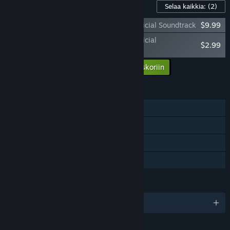
Pelin lisäsisältö
Selaa kaikkia:
(2)
Justin Wack and the Big Time Hack - Official Soundtrack
$9.99
Justin Wack and the Big Time Hack - Official
$2.99
Walkthrough Chart
Lisää kaikki lisäsisältö ostoskoriin
$12.98
OMINAISUUDET
Yksinpeli
Steam-saavutukset
Steam Cloud
Perhejako
KIELET
englanti ja 4 muuta