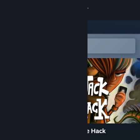
Kirjaudu sisään
Kauppa
Yhteisö
Avaa Steam-mobiilisovelluksessa
Helppo ostaa tai lisätä toivelistalle
Tietoa
Tuki
Vaihda kieli
Hanki Steam-mobiilisovellus
Näytä työpöytäsivusto
Justin Wack and the Big Time Hack