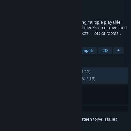
Kehittäjä
Warm Kitten
Julkaisija
Warm Kitten
Julkaistu
23.8.2022
A cozy 2D Point & Click adventure featuring multiple playable
characters and plenty of silliness. Oh, and there's time travel and
relationship stuff going down too. And robots – lots of robots...
TUNNISTEET
Osoita ja klikkaa
Seikkailu
Yksinpeli
2D
+
ARVOSTELUT
YHTEENSÄ:
Erittäin myönteinen
(95 % / 129)
VIIMEAIKAISET:
Erittäin myönteinen
(86 % / 15)
Kirjautumalla sisään
voit lisätä tämän tuotteen toivelistallesi,
seurata sitä tai merkitä sen ohitetuksi