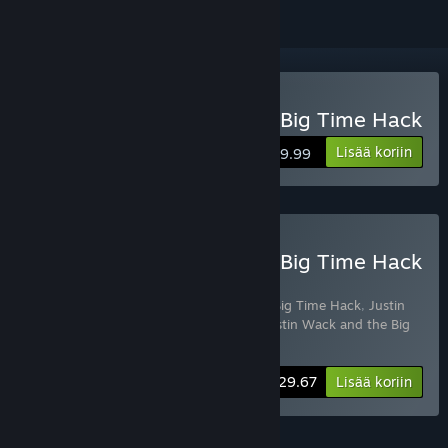
Osta Justin Wack and the Big Time Hack
Lisää koriin
$19.99
Osta Justin Wack and the Big Time Hack
- Deluxe Edition
Sisältää 3 tuotetta:
Justin Wack and the Big Time Hack
,
Justin
Wack and the Big Time Hack - Extras
,
Justin Wack and the Big
Time Hack Soundtrack
-10%
Paketin tiedot
$29.67
Lisää koriin