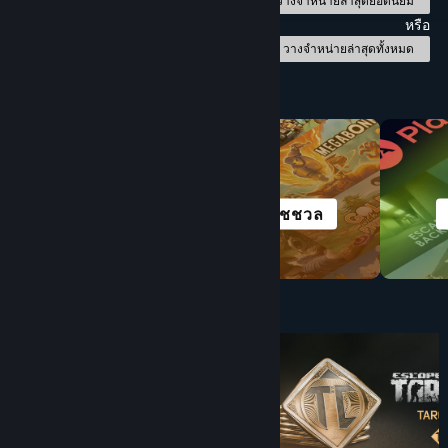
วางจำหน่ายล่าสุดยอดนิยม
หรือ
วางจำหน่ายล่าสุดทั้งหมด
เปิดหาตามหมวดหมู่
สยองขวัญ
แคชชวล
ต่ำกว่า $10