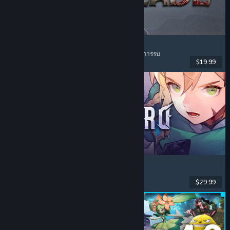
Dinoblade
ไดโนเสาร์
, โซลส์ไลค์
, เกมสวมบทบาทแบบแอ็คชัน
, การรบ
$19.99
วันวางจำหน่าย: 23 ก.ค. 2026
DragonSword : Awakening
แอ็คชัน
, ผจญภัย
, เกมสวมบทบาท
, ท่องโลกกว้าง
$29.99
วันวางจำหน่าย: 22 ก.ค. 2026