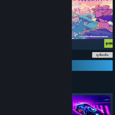
-35%
$14.99
$9.74
สูงสุด
ดูเพิ่มเติม
ส่งบัตรของขวัญ
เกมแนว
จำลองการขับขี่
แท็กโดดเด่น