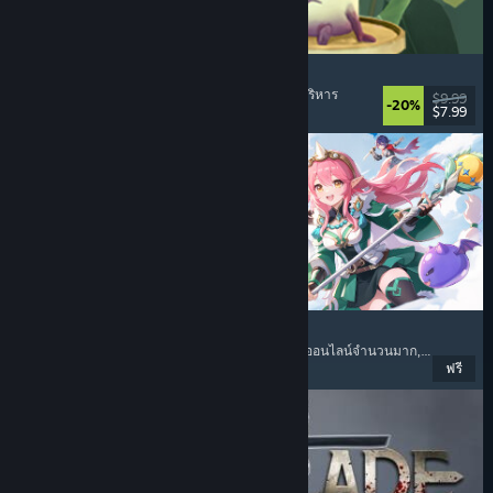
Leafy Corner
อุ่นกายสบายใจ
, แคชชวล
, จำลองสถานการณ์
, การบริหาร
$9.99
-20%
$7.99
วันวางจำหน่าย: 30 ก.ค. 2026
Ragnarok: The New World
ผจญภัย
, เกมสวมบทบาท
, เกมสวมบทบาทแบบผู้เล่นออนไลน์จำนวนมาก
, ผู้เล่นหลายคนจำนวนมาก
ฟรี
วันวางจำหน่าย: 26 ก.ค. 2026