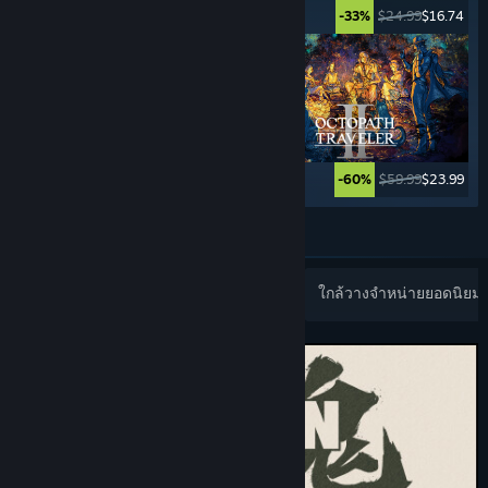
$49.99
$39.99
$24.99
$16.74
-20%
-33%
$44.99
$11.24
$59.99
$23.99
-75%
-60%
ดูเพิ่มเติม
วางจำหน่ายล่าสุดยอดนิยม
ขายดีที่สุด
ใกล้วางจำหน่ายยอดนิยม