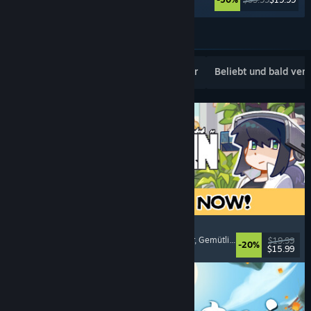
Weitere anzeigen
Beliebte Neuerscheinungen
Topseller
Beliebt und bald ver
Doloc Town
Landwirtschaftssimulation
, Pixel-Art
, Plattformer
, Gemütlich
$19.99
-20%
$15.99
Veröffentlicht: 5. Aug. 2026