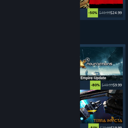
$29.99
$4.49
$49.99
$24.99
-85%
-50%
Weitere anzeigen
GLOBALSTRATEGIE-
SPIELE
Angesagtes Tag
$39.99
$29.99
$49.99
$9.99
-25%
-80%
$69.99
$39.99
$19.99
-50%