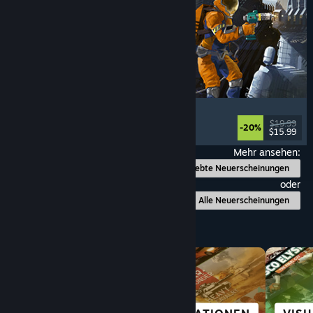
Ostranauts
Jets
, Simulation
, Weltraumsimulation
, Sandbox
$19.99
-20%
$15.99
Veröffentlicht: 3. Aug. 2026
Mehr ansehen:
Beliebte Neuerscheinungen
oder
Alle Neuerscheinungen
Nach Kategorie durchstöbern