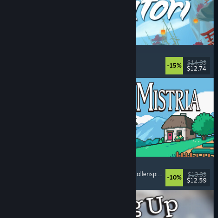
Akatori
Erkundung
, Action
, Abenteuer
, 2D-Plattformer
$14.99
-15%
$12.74
Veröffentlicht: 5. Aug. 2026
Fields of Mistria
Landwirtschaftssimulation
, Dating-Simulation
, Rollenspiel
, Lebenssimulation
$13.99
-10%
$12.59
Veröffentlicht: 5. Aug. 2026