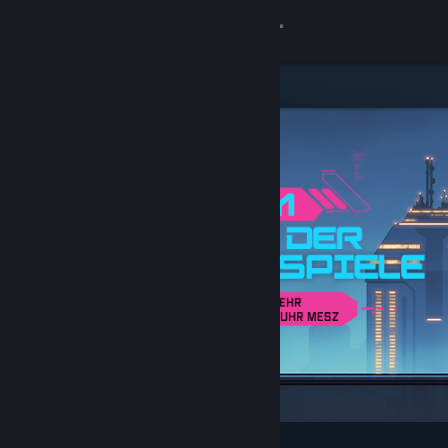
Anmelden
Shop
Community
Info
Support
Sprache ändern
Steam-Mobile-App herunterladen
Desktopversion anzeigen
Angesagt und empfohlen