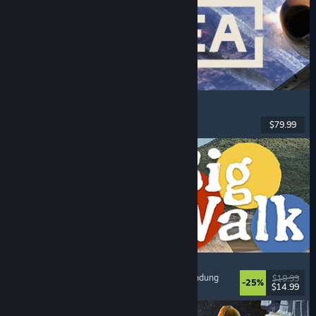
Korea. IL-2 Series
Jets
, Action
, VR
, Militär
$79.99
Veröffentlicht: 4. Aug. 2026
Big Walk
Abenteuer
, Open World
, Koop-Kampagne
, Erkundung
$19.99
-25%
$14.99
Veröffentlicht: 4. Aug. 2026