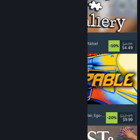
Cleaning Up The Puzzle Gallery
Entspannend
, Gelegenheitsspiel
, Organisieren
, Rätsel
$4.99
-10%
$4.49
Veröffentlicht: 5. Aug. 2026
Gunstoppable
Action-Roguelike
, Arena-Shooter
, Boomer-Shooter
, Ego-Shooter
$12.49
-20%
$9.99
Veröffentlicht: 5. Aug. 2026