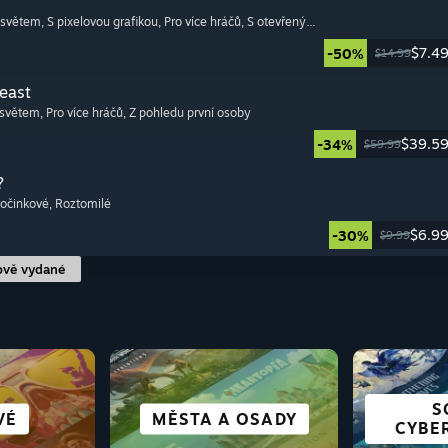
 světem
, S pixelovou grafikou
, Pro více hráčů
, S otevřeným světem
$7.4
-50%
$14.99
Beast
 světem
, Pro více hráčů
, Z pohledu první osoby
$39.5
-34%
$59.99
?
počinkové
, Roztomilé
$6.9
-30%
$9.99
ově vydané
S
RO DECK
ICKÉ
NÍ
VÉ
MĚSTA A OSADY
SURVIVALOVÉ
SIMULÁTORY
NENÁROČNÉ
VŠECH
VIZUÁ
L
CYBE