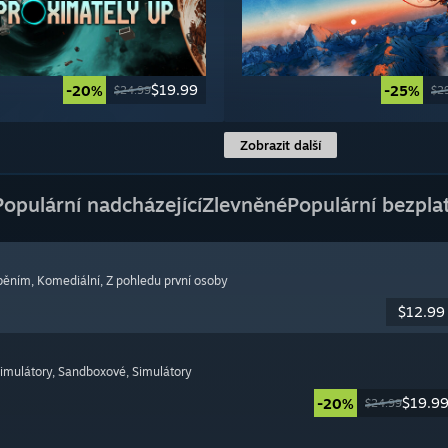
$19.99
-20%
-25%
$24.99
$2
Zobrazit další
Populární nadcházející
Zlevněné
Populární bezpla
áběním
, Komediální
, Z pohledu první osoby
$12.99
simulátory
, Sandboxové
, Simulátory
$19.9
-20%
$24.99