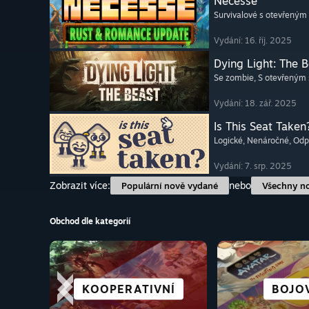
Necesse
Survivalové s otevřeným
Vydání: 16. říj. 2025
Dying Light: The 
Se zombie
, S otevřeným
Vydání: 18. zář. 2025
Is This Seat Taken
Logické
, Nenáročné
, Od
Vydání: 7. srp. 2025
Zobrazit více:
nebo
Populární nově vydané
Všechny n
Obchod dle kategorií
KOOPERATIVNÍ
VR PRODUKTY
HOROROVÉ
AKČNÍ
IDEÁLNÍ P
STRATEG
ZÁVOD
BOJO