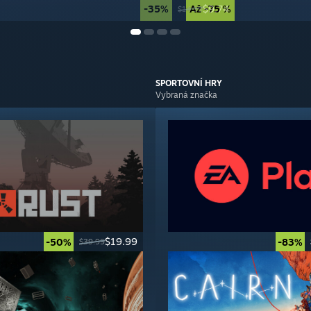
-35%
Až -75 %
$9.74
$14.99
SPORTOVNÍ
HRY
Vybraná značka
$19.99
-50%
-83%
$39.99