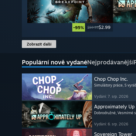
$2.99
-95%
$59.99
Zobrazit další
Populární nově vydané
Nejprodávanější
Chop Chop Inc.
Simulátory práce
, S vyr
Vydání: 7. srp. 2026
Approximately Up
Dobrodružné
, Vesmírné 
Vydání: 6. srp. 2026
Sovereign Tower