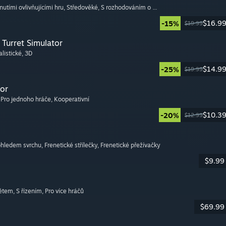
nutími ovlivňujícími hru
, Středověké
, S rozhodováním o příběhu
$16.9
-15%
$19.99
Turret Simulator
alistické
, 3D
$14.9
-25%
$19.99
or
, Pro jednoho hráče
, Kooperativní
$10.3
-20%
$12.99
pohledem svrchu
, Frenetické střílečky
, Frenetické přežívačky
$9.99
větem
, S řízením
, Pro více hráčů
$69.99