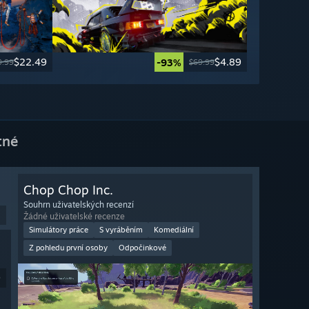
$22.49
$4.89
-93%
9.99
$69.99
tné
Chop Chop Inc.
Souhrn uživatelských recenzí
Žádné uživatelské recenze
Simulátory práce
S vyráběním
Komediální
Z pohledu první osoby
Odpočinkové
9