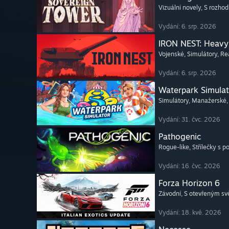
Vizuální novely
, S rozhod
Vydání: 6. srp. 2026
IRON NEST: Heavy 
Vojenské
, Simulátory
, Re
Vydání: 6. srp. 2026
Waterpark Simulat
Simulátory
, Manažerské
Vydání: 31. čvc. 2026
Pathogenic
Rogue-like
, Střílečky s 
Vydání: 16. čvc. 2026
Forza Horizon 6
Závodní
, S otevřeným s
Vydání: 18. kvě. 2026