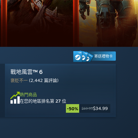
寄送禮物卡
VRChat
戰地風雲™ 6
《MARVEL Tōkon: Fighting Souls》
Halo: Campaign Evolved
鐵巢重砲
漫威爭鋒
《Apex 英雄》
《虹彩六號：圍攻行動》
機械狂歡
DOOM: The Dark Ages
Wuthering Waves
Dead by Daylight
褒貶不一
褒貶不一
褒貶不一
褒貶不一
壓倒性好評
褒貶不一
褒貶不一
大多好評
極度好評
極度好評
極度好評
褒貶不一
(1,909 篇評論)
(2,442 篇評論)
(2,050 篇評論)
(10,694 篇評論)
(2,559 篇評論)
(35,024 篇評論)
(18,066 篇評論)
(2,120 篇評論)
(256 篇評論)
(2,367 篇評論)
(7,823 篇評論)
(3,039 篇評論)
熱門商品
熱門商品
熱門商品
熱門商品
熱門商品
熱門商品
熱門商品
熱門商品
熱門商品
熱門商品
熱門商品
熱門商品
在您的地區排名
在您的地區排名
在您的地區排名
在您的地區排名
在您的地區排名
在您的地區排名
在您的地區排名
在您的地區排名
在您的地區排名
在您的地區排名
在您的地區排名
在您的地區排名
第 23 位
第 27 位
第 6 位
第 29 位
第 8 位
第 4 位
第 5 位
第 22 位
第 24 位
第 16 位
第 21 位
第 20 位
免費遊玩
免費遊玩
免費遊玩
免費遊玩
免費遊玩
$59.99
$49.99
$19.99
$34.99
$23.09
$14.99
$6.79
-50%
-67%
-25%
-15%
$69.99
$69.99
$19.99
$7.99