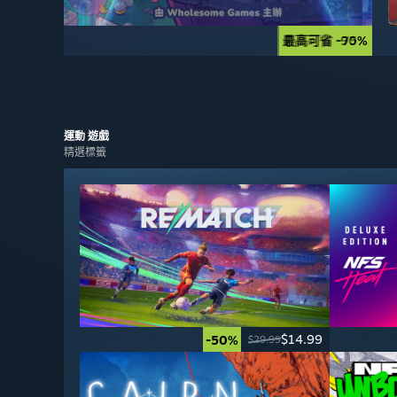
最高可省 -90%
最高可省 -75%
運動
遊戲
精選標籤
$14.99
-50%
$29.99