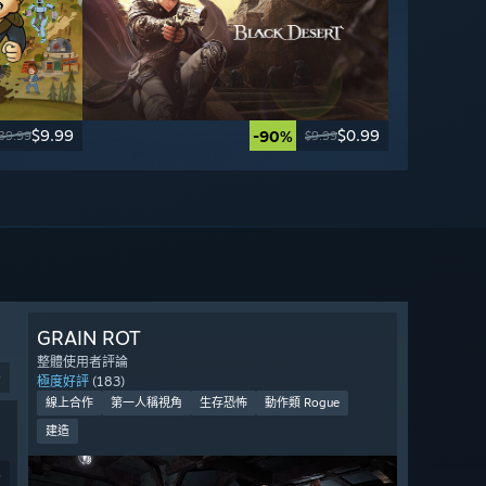
$9.99
$0.99
-90%
39.99
$9.99
GRAIN ROT
整體使用者評論
9
極度好評
(183)
線上合作
第一人稱視角
生存恐怖
動作類 Rogue
建造
9