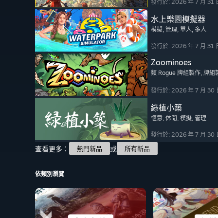
發行於: 2026 年 7 月 31 
水上樂園模擬器
模擬
, 管理
, 單人
, 多人
發行於: 2026 年 7 月 31 
Zoominoes
類 Rogue 牌組製作
, 牌組
發行於: 2026 年 7 月 30
綠植小築
愜意
, 休閒
, 模擬
, 管理
發行於: 2026 年 7 月 30
查看更多：
或
熱門新品
所有新品
依類別瀏覽