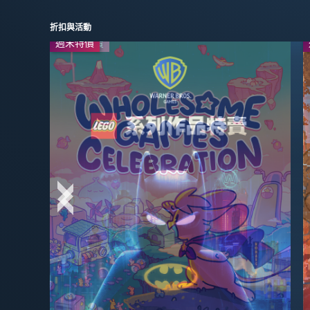
折扣與活動
週末特價
系列作特賣
-20%
-67%
$23.09
$55.99
$69.99
$69.99
直播
-60%
-20%
$27.99
$7.99
$69.99
$9.99