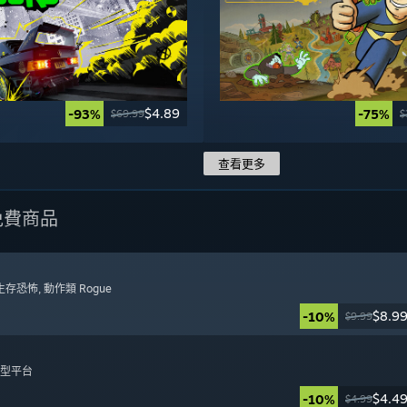
$4.89
-93%
-75%
$69.99
$
查看更多
免費商品
 生存恐怖
, 動作類 Rogue
$8.9
-10%
$9.99
日
集型平台
$4.4
-10%
$4.99
日