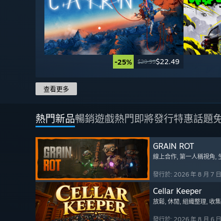
$22.49
-25%
$29.99
查看更多
熱門新品
暢銷遊戲
熱門即將發行
特惠
話題
GRAIN ROT
線上合作
, 第一人稱視角
,
發行於: 2026 年 8 月 7 
Cellar Keeper
放鬆
, 休閒
, 組織整理
, 收
發行於: 2026 年 8 月 6 