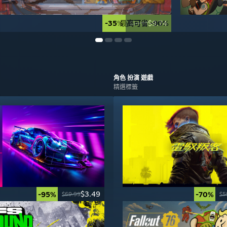
-35%
最高可省 -90%
$9.74
$14.99
角色 扮演
遊戲
精選標籤
$3.49
-95%
-70%
$69.99
$5