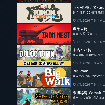
《MARVEL Tōkon: 
動作
, 休閒
, 2D 格鬥
, 街機
發行於: 2026 年 8 月 6 
鐵巢重砲
軍事
, 模擬
, 擬真
, 3D
發行於: 2026 年 8 月 6 
多洛可小鎮
像素風格
, 農場模擬
, 平台
發行於: 2026 年 8 月 5 
Big Walk
開放世界
, 冒險
, 合作戰役
發行於: 2026 年 8 月 4 
縱橫秘灣 Corsair C
策略
, 城市營造
, 模擬
, 基