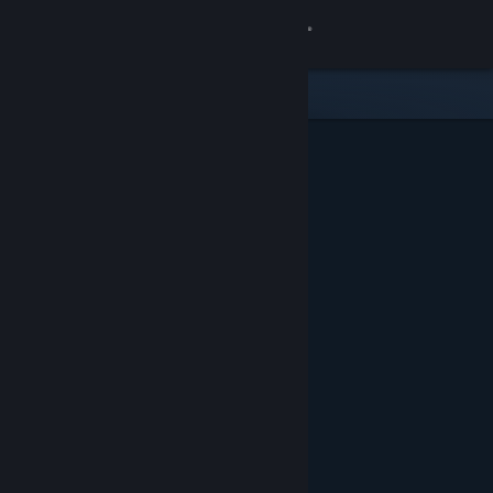
Увійти
Крамниця
Спільнота
Інформація
Підтримка
Змінити мову
Завантажити мобільний застосунок Steam
Переглянути повну версію