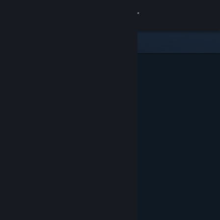
Conectează-te
Magazin
Comunitate
Despre
Asistență
Schimbă limba
Obține aplicația Steam pentru dispozitive mobile
Vezi site în versiunea pentru desktop