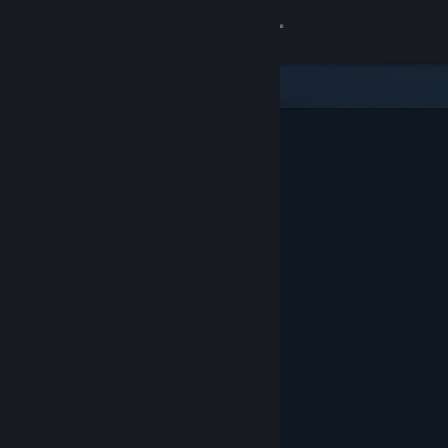
登录
商店
社区
关于
客服
更改语言
获取 Steam 手机应用
查看桌面版网站