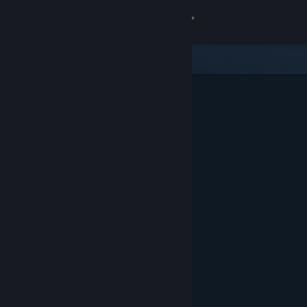
Iniciar sessão
Loja
Comunidade
Sobre
Apoio
Alterar idioma
Instala a app móvel do Steam
Ver versão para computadores