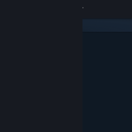
Σύνδεση
Κατάστημα
Κοινότητα
Σχετικά
Υποστήριξη
Αλλαγή γλώσσας
Αποκτήστε την εφαρμογή Steam για κινητές συσκευές
Προβολή ιστοσελίδας για υπολογιστές