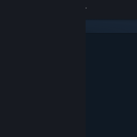
Увійти
Крамниця
Спільнота
Інформація
Підтримка
Змінити мову
Завантажити мобільний застосунок Steam
Переглянути повну версію