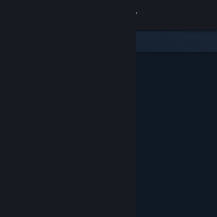
Đăng nhập
Cửa hàng
Cộng đồng
Thông tin
Hỗ trợ
Thay đổi ngôn ngữ
Cài ứng dụng Steam di động
Xem web cho desktop