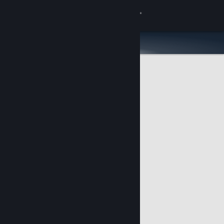
Login
Toko
Komunitas
Tentang
Bantuan
Ubah bahasa
Dapatkan Aplikasi Seluler Steam
Lihat situs web desktop