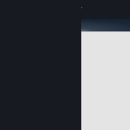
Kirjaudu sisään
Kauppa
Yhteisö
Tietoa
Tuki
Vaihda kieli
Hanki Steam-mobiilisovellus
Näytä työpöytäsivusto