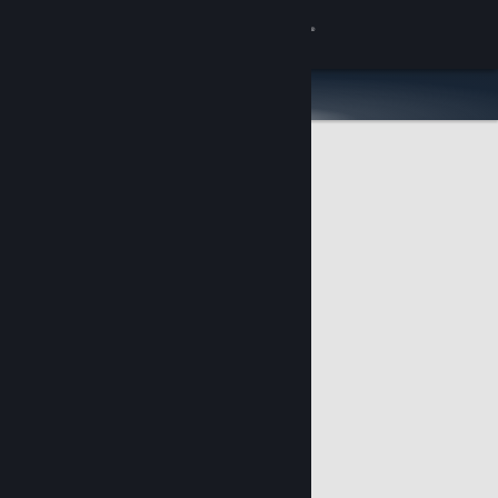
Anmelden
Shop
Community
Info
Support
Sprache ändern
Steam-Mobile-App herunterladen
Desktopversion anzeigen