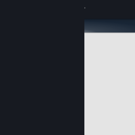
Accedi
Negozio
Comunità
Informazioni
Assistenza
Cambia la lingua
Ottieni l'app mobile di Steam
Visualizza il sito web per desktop