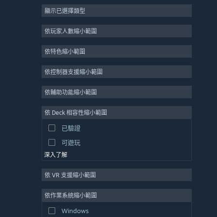
顯示已選擇類型
大型多人
獨立
依玩家人數縮小範圍
搶先體驗
依特色縮小範圍
休閒
模擬
依控制器支援縮小範圍
競速
依輔助功能縮小範圍
運動
依 Deck 相容性縮小範圍
影像製作
已驗證
圖片編輯
可遊玩
深入了解
依 VR 支援縮小範圍
依作業系統縮小範圍
Windows