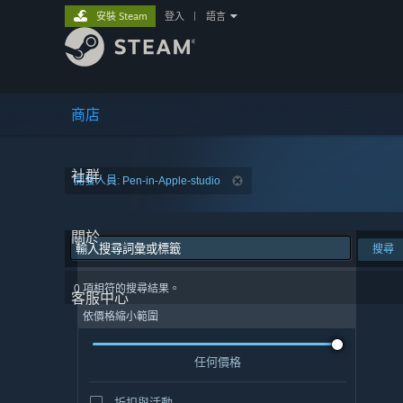
安裝 Steam
登入
|
語言
商店
社群
開發人員: Pen-in-Apple-studio
關於
搜尋
0 項相符的搜尋結果。
客服中心
依價格縮小範圍
任何價格
折扣與活動