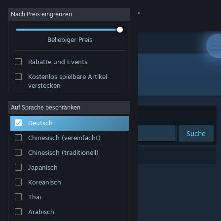
Anmelden
Nach Preis eingrenzen
Beliebiger Preis
Shop
Rabatte und Events
Community
Kostenlos spielbare Artikel
Entwickler: Pen-in-Apple-studio
verstecken
Info
Auf Sprache beschränken
Sortieren nach
Relevanz
Deutsch
Support
Suche
Chinesisch (vereinfacht)
Sprache ändern
Chinesisch (traditionell)
0 Ergebnisse entsprechen Ihrer Suche.
Japanisch
Steam-Mobile-App herunterladen
Koreanisch
Desktopversion anzeigen
Thai
Arabisch