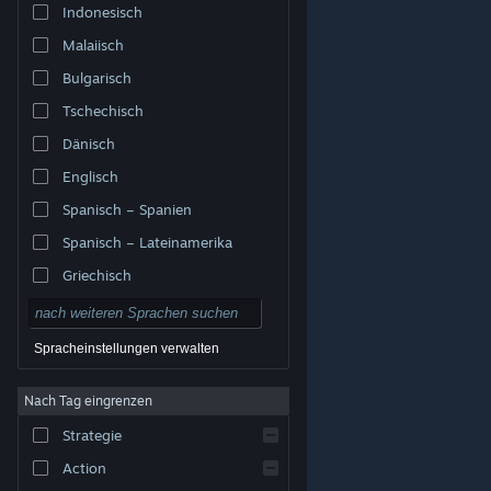
Indonesisch
Malaiisch
Bulgarisch
Tschechisch
Dänisch
Englisch
Spanisch – Spanien
Spanisch – Lateinamerika
Griechisch
Spracheinstellungen verwalten
Nach Tag eingrenzen
© Valve Corporation. Alle Rechte vorbehalten. Alle
Marken sind Eigentum ihrer jeweiligen Besitzer in den
Strategie
USA und anderen Ländern.
Datenschutzrichtlinien
|
Rechtliches
|
Barrierefreiheit
|
Steam-
Nutzungsvertrag
|
Rückerstattungen
|
Cookies
Action