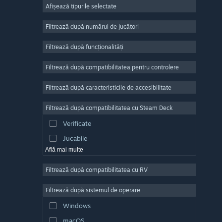
Afișează tipurile selectate
Număr masiv de jucători
Indie
Filtrează după numărul de jucători
Acces timpuriu
Filtrează după funcționalități
Casual
Filtrează după compatibilitatea pentru controlere
Simulare
Curse
Filtrează după caracteristicile de accesibilitate
Sporturi
Filtrează după compatibilitatea cu Steam Deck
Producție video
Verificate
Editare de fotografii
Jucabile
Află mai multe
Filtrează după compatibilitatea cu RV
Filtrează după sistemul de operare
Windows
macOS