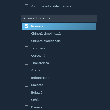
Ascunde articolele gratuite
Filtrează după limbă
Română
Chineză simplificată
Chineză tradițională
Japoneză
Coreeană
Thailandeză
Arabă
Indoneziană
Malaeză
Bulgară
Cehă
Daneză