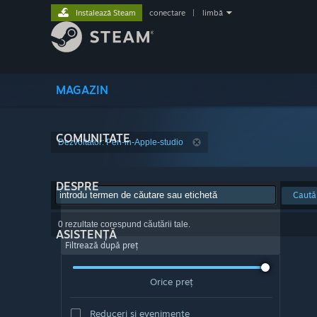
Instalează Steam
conectare
|
limbă
MAGAZIN
COMUNITATE
Dezvoltator: Pen-in-Apple-studio
DESPRE
Caută
0 rezultate corespund căutării tale.
ASISTENȚĂ
Filtrează după preț
Orice preț
Reduceri și evenimente