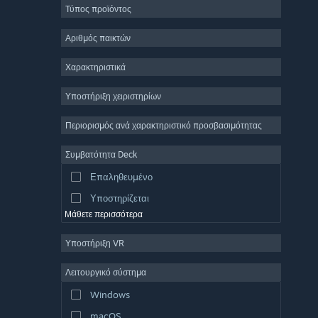
Τύπος προϊόντος
Μαζικό πολλών παικτών
Indie
Αριθμός παικτών
Πρόωρη πρόσβαση
Χαρακτηριστικά
Χαλαρό
Υποστήριξη χειριστηρίων
Προσομοίωση
Αγώνες ταχύτητας
Περιορισμός ανά χαρακτηριστικό προσβασιμότητας
Αθλήματα
Συμβατότητα Deck
Παραγωγή βίντεο
Επαληθευμένο
Επεξεργασία εικόνας
Υποστηρίζεται
Μάθετε περισσότερα
Υποστήριξη VR
Λειτουργικό σύστημα
Windows
macOS