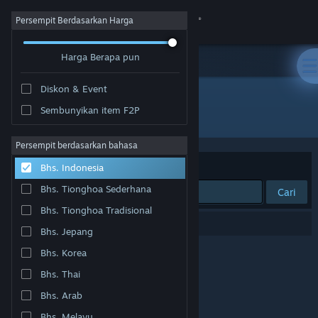
Login
Persempit Berdasarkan Harga
Harga Berapa pun
Toko
Diskon & Event
Komunitas
Sembunyikan item F2P
Pengembang: Pen-in-Apple-studio
Tentang
Persempit berdasarkan bahasa
Berdasarkan
Relevansi
Bhs. Indonesia
Bantuan
Bhs. Tionghoa Sederhana
Cari
Bhs. Tionghoa Tradisional
Ubah bahasa
0 hasil cocok dengan pencarianmu.
Bhs. Jepang
Dapatkan Aplikasi Seluler Steam
Bhs. Korea
Bhs. Thai
Lihat situs web desktop
Bhs. Arab
Bhs. Melayu