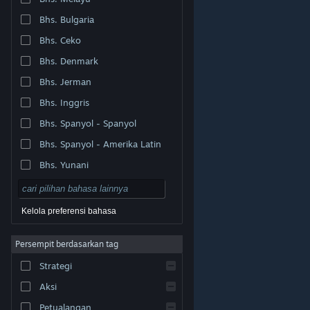
Bhs. Bulgaria
Bhs. Ceko
Bhs. Denmark
Bhs. Jerman
Bhs. Inggris
Bhs. Spanyol - Spanyol
Bhs. Spanyol - Amerika Latin
Bhs. Yunani
Kelola preferensi bahasa
Persempit berdasarkan tag
© Valve Corporation. Hak cipta dilindungi Undang-
Strategi
Undang. Semua merek dagang merupakan hak pemilik
dari negara AS dan negara lainnya.
Kebijakan Privasi
|
Legal
|
Aksesibilitas
|
Perjanjian Pelanggan Steam
Aksi
|
Pengembalian Dana
|
Cookie
Petualangan